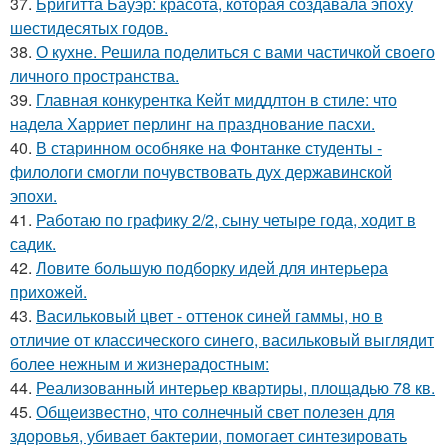
37.
Бригитта Бауэр: красота, которая создавала эпоху
шестидесятых годов.
38.
О кухне. Решила поделиться с вами частичкой своего
личного пространства.
39.
Главная конкурентка Кейт миддлтон в стиле: что
надела Харриет перлинг на празднование пасхи.
40.
В старинном особняке на Фонтанке студенты -
филологи смогли почувствовать дух державинской
эпохи.
41.
Работаю по графику 2/2, сыну четыре года, ходит в
садик.
42.
Ловите большую подборку идей для интерьера
прихожей.
43.
Васильковый цвет - оттенок синей гаммы, но в
отличие от классического синего, васильковый выглядит
более нежным и жизнерадостным:
44.
Реализованный интерьер квартиры, площадью 78 кв.
45.
Общеизвестно, что солнечный свет полезен для
здоровья, убивает бактерии, помогает синтезировать