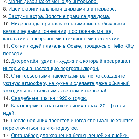
7.
Магия дизайна: от меню до интерьера.
8.
Идеи с оригинальными ширмами в интерьере.
9.
Васту - шастра. Золотые правила для дома.
10.
Нидерланды привлекают внимание необычными
велосипедными тоннелями, построенными под
каналами с прозрачными стеклянными потолками.
11.
Сотни людей плакали в Осаке, прощаясь с Hello Kitty
поездом.
12.
Джеремайя гудман - художник, который превращал
интерьеры в настоящие портреты людей.
13.
С интерьерными наклейками вы легко создадите
уютную атмосферу на кухне и сделаете даже обычный
холодильник стильным акцентом интерьера!
14.
Свадебные платья 1920-х годов.
15.
Как оформить спальню в синих тонах: 30+ фото и
идей.
16.
После больших проектов иногда специально хочется
переключиться на что-то другое.
17.
Органайзер для хранения белья, вещей 24 ячейки.