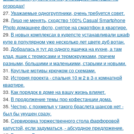
огородах!
27.
Уважаемые одногруппники, очень требуется совет.
28.
Лицо не менять, сходство 100% Casual Smartphone
Photo домашнее фото, снятое на смартфон в квартире.
29.
В новых комплексах в кудепсте устанавливали шкаф
купе в популярном уже несколько лет цвете дуб вотан.
30.
Добралась я тут до одного ящичка на кухне, а там
клад, ящик с термосами и термокружками, причем
разными, большими и маленькими, старыми и новыми.
31.
Круглые мотивы крючком со схемами.
32.
История проекта - спальня 10 м 2 в 3-х комнатной
квартире.
33.
Как порядок в доме на вашу жизнь влияет.
34.
В продолжение темы про кофестанции дома.
35.
Честно, с похмелья у такого браслета шансов нет -
был бы укушен сразу.
36.
Сервировка торжественного стола фарфоровой
капустой, если задуматься, - абсурдное предложение.