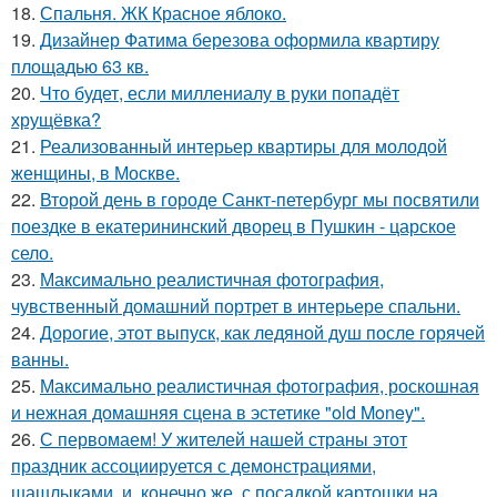
18.
Спальня. ЖК Красное яблоко.
19.
Дизайнер Фатима березова оформила квартиру
площадью 63 кв.
20.
Что будет, если миллениалу в руки попадёт
хрущёвка?
21.
Реализованный интерьер квартиры для молодой
женщины, в Москве.
22.
Второй день в городе Санкт-петербург мы посвятили
поездке в екатерининский дворец в Пушкин - царское
село.
23.
Максимально реалистичная фотография,
чувственный домашний портрет в интерьере спальни.
24.
Дорогие, этот выпуск, как ледяной душ после горячей
ванны.
25.
Максимально реалистичная фотография, роскошная
и нежная домашняя сцена в эстетике "old Money".
26.
С первомаем! У жителей нашей страны этот
праздник ассоциируется с демонстрациями,
шашлыками, и, конечно же, с посадкой картошки на