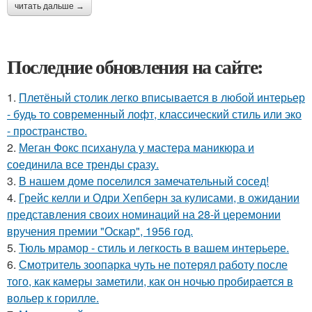
читать дальше →
Последние обновления на сайте:
1.
Плетёный столик легко вписывается в любой интерьер
- будь то современный лофт, классический стиль или эко
- пространство.
2.
Меган Фокс психанула у мастера маникюра и
соединила все тренды сразу.
3.
В нашем доме поселился замечательный сосед!
4.
Грейс келли и Одри Хепберн за кулисами, в ожидании
представления своих номинаций на 28-й церемонии
вручения премии "Оскар", 1956 год.
5.
Тюль мрамор - стиль и лeгкость в вашем интерьере.
6.
Смотритель зоопарка чуть не потерял работу после
того, как камеры заметили, как он ночью пробирается в
вольер к горилле.