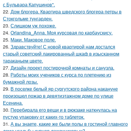
с Бульвара Капуцинов".
22.
Дом блогера. Квартира шведского блогера петры в
Стокгольме тунгарден.
23.
Слишком уж похоже.
24.
Orlandina_Anna. Моя курсовая по карбаускису.
25.
Маки. Маковое поле.
26.
Здравствуйте! С новой квартирой нам достался
старый советский лакированный шкаф в изысканном
тараканьем цвете.
27.
Дизайн проект постирочной комнаты и санузла.
28.
Работы моих учеников с курса по плетению из
бумажной лозы.
29.
В поселке белый яр сургутского района накануне
произошел пожар в девятиэтажном доме по улице
Есенина.
30.
Перебирала его вещи и в рюкзаке наткнулась на
пустую упаковку от каких-то таблеток.
31.
А вы знаете, какие же были полы в гостиной главного
дома усадьбы купцов лажечниковых?