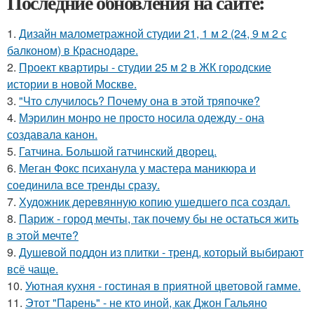
Последние обновления на сайте:
1.
Дизайн малометражной студии 21, 1 м 2 (24, 9 м 2 с
балконом) в Краснодаре.
2.
Проект квартиры - студии 25 м 2 в ЖК городские
истории в новой Москве.
3.
"Что случилось? Почему она в этой тряпочке?
4.
Мэрилин монро не просто носила одежду - она
создавала канон.
5.
Гатчина. Большой гатчинский дворец.
6.
Меган Фокс психанула у мастера маникюра и
соединила все тренды сразу.
7.
Художник деревянную копию ушедшего пса создал.
8.
Париж - город мечты, так почему бы не остаться жить
в этой мечте?
9.
Душевой поддон из плитки - тренд, который выбирают
всё чаще.
10.
Уютная кухня - гостиная в приятной цветовой гамме.
11.
Этот "Парень" - не кто иной, как Джон Гальяно