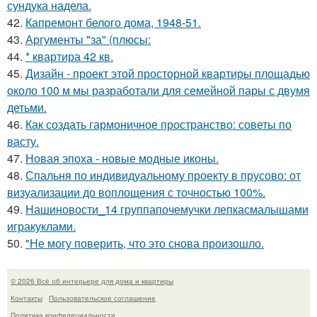
сундука надела.
42.
Капремонт белого дома, 1948-51.
43.
Аргументы "за" (плюсы:
44.
* квартира 42 кв.
45.
Дизайн - проект этой просторной квартиры площадью
около 100 м мы разработали для семейной пары с двумя
детьми.
46.
Как создать гармоничное пространство: советы по
васту.
47.
Новая эпоха - новые модные иконы.
48.
Спальня по индивидуальному проекту в прусово: от
визуализации до воплощения с точностью 100%.
49.
Нашиновости_14 группапочемучки лепкасмалышами
игракуклами.
50.
"Не могу поверить, что это снова произошло.
© 2026 Всё об интерьере для дома и квартиры
Контакты
Пользовательское соглашение
Политика конфидециальности