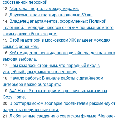
собственной персоной.
12.
"Зеркала - порталы между мирами.
13.
Двухкомнатная квартира площадью 53 кв.
14.
Владелец апартаментов, оформленных Полиной
Телегиной, - молодой человек с четким пониманием того,
каким должен быть его дом.
15.
Этой квартирой в московском ЖК владеет молодая
семья с ребенком.
16.
Кейт миддлтон неожиданного дизайнера для важного
выхода выбрала.
17.
Нам казалось странным, что парадный вход в
усадебный дом утыкается в лестницу.
18.
Начало работы: В начале работы с дизайнером
интерьера важно обговорить:
19.
3=2 На всё по категориям в розничных магазинах
Cozy Home.
20.
В роттердамском зоопарке посетителям рекомендуют
надевать специальные очки.
21.
Любопытные сведения о советском фильме "Человек