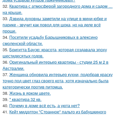
32.
Квартира с атмосферой загородного дома и садом …
на крыше.
33.
Дэвида духовны заметили на улице в мини-юбке и
парике - звучит как повод для шока, но на деле всё
проще.
34.
Посетили усадьбу Барышниковых в алексино
смоленской области.
35.
Бригитта Бауэр: красота, которая создавала эпоху
шестидесятых годов.
36.
Оригинальный интерьер квартиры - студии 25 м 2 в
Австралии.
37.
Женщина обновила интерьер кухни, подобрав краску
точно под цвет глаз своего кота, хотя изначально была
категорически против питомца.
38.
Жизнь в ярком цвете.
39.
* квартира 32 кв.
40.
Почему в доме всё есть, а уюта нет?
41.
Кейт миддлтон "Странное" пальто из бабушкиного