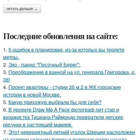
читать дальше →
Последние обновления на сайте:
1.
5 ошибок в планировке, из-за которых вы теряете
метры.
2.
Эко - панно "Песочный Берег":
3.
Преображение в ванной на ул. генерала Григорова, д.
36!
4.
Проект квартиры - студии 25 м 2 в ЖК городские
истории в новой Москве.
5.
Какую прихожую выбрали бы для себя?
6.
В проекте Draw Me A Face фотограф пит стар и
визажистка Тициана Раймондо превратили детские
рисунки в настоящий макияж.
7.
Этот невероятный летний уголок Швеции расположен
на залитом солнцем берегу и включает виллу начала