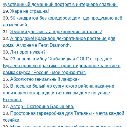
чувственный домашний портрет в интерьере спальни.
29.
Жара не страшна!
30.
56 квадратов без коридоров: дом, где продумано всё
до мелочей.
31.
Эмоции улеглись, а вдохновение осталось!
32.
А продаже! Красивое декоративное растение для
дома "Аглонема Ferst Diamond".
33.
Ли порог нужен?
34.
23 апреля в мбоу "Хабарицкая СОШ" с. среднее
Бугаево прошло практико - ориентированное занятие в
рамках курса "Россия - мои горизонты".
35.
Абсолютно гениальный лайфхак.
36.
В поселке белый яр сургутского района накануне
произошел пожар в девятиэтажном доме по улице
Есенина.
37.
Автор - Екатерина Барышева.
38.
Просторная гардеробная для Татьяны - мечта каждой
хозяйки.
39.
Мало кто знает, что знаменитый узор ленинградского