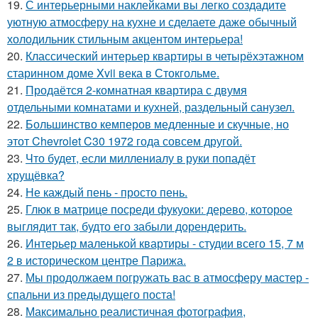
19.
С интерьерными наклейками вы легко создадите
уютную атмосферу на кухне и сделаете даже обычный
холодильник стильным акцентом интерьера!
20.
Классический интерьер квартиры в четырёхэтажном
старинном доме Xvii века в Стокгольме.
21.
Продаётся 2-комнатная квартира с двумя
отдельными комнатами и кухней, раздельный санузел.
22.
Большинство кемперов медленные и скучные, но
этот Chevrolet C30 1972 года совсем другой.
23.
Что будет, если миллениалу в руки попадёт
хрущёвка?
24.
Не каждый пень - просто пень.
25.
Глюк в матрице посреди фукуоки: дерево, которое
выглядит так, будто его забыли дорендерить.
26.
Интерьер маленькой квартиры - студии всего 15, 7 м
2 в историческом центре Парижа.
27.
Мы продолжаем погружать вас в атмосферу мастер -
спальни из предыдущего поста!
28.
Максимально реалистичная фотография,