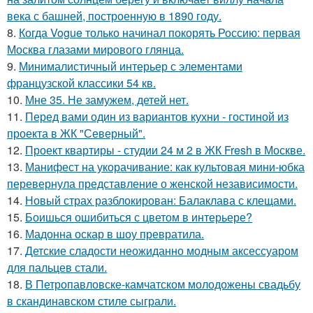
века с башней, построенную в 1890 году.
8.
Когда Vogue только начинал покорять Россию: первая
Москва глазами мирового глянца.
9.
Минималистичный интерьер с элементами
французской классики 54 кв.
10.
Мне 35. Не замужем, детей нет.
11.
Перед вами один из вариантов кухни - гостиной из
проекта в ЖК "Северный".
12.
Проект квартиры - студии 24 м 2 в ЖК Fresh в Москве.
13.
Манифест на укорачивание: как культовая мини-юбка
перевернула представление о женской независимости.
14.
Новый страх разблокирован: Балаклава с клещами.
15.
Боишься ошибиться с цветом в интерьере?
16.
Мадонна оскар в шоу превратила.
17.
Детские сладости неожиданно модным аксессуаром
для пальцев стали.
18.
В Петропавловске-камчатском молодожены свадьбу
в скандинавском стиле сыграли.