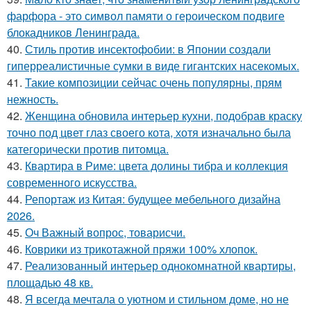
фарфора - это символ памяти о героическом подвиге
блокадников Ленинграда.
40.
Стиль против инсектофобии: в Японии создали
гиперреалистичные сумки в виде гигантских насекомых.
41.
Такие композиции сейчас очень популярны, прям
нежность.
42.
Женщина обновила интерьер кухни, подобрав краску
точно под цвет глаз своего кота, хотя изначально была
категорически против питомца.
43.
Квартира в Риме: цвета долины тибра и коллекция
современного искусства.
44.
Репортаж из Китая: будущее мебельного дизайна
2026.
45.
Оч Важный вопрос, товарисчи.
46.
Коврики из трикотажной пряжи 100% хлопок.
47.
Реализованный интерьер однокомнатной квартиры,
площадью 48 кв.
48.
Я всегда мечтала о уютном и стильном доме, но не