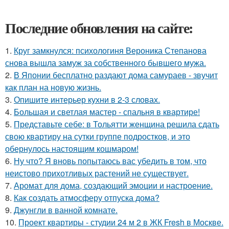
Последние обновления на сайте:
1.
Круг замкнулся: психологиня Вероника Степанова
снова вышла замуж за собственного бывшего мужа.
2.
В Японии бесплатно раздают дома самураев - звучит
как план на новую жизнь.
3.
Опишите интерьер кухни в 2-3 словах.
4.
Большая и светлая мастер - спальня в квартире!
5.
Представьте себе: в Тольятти женщина решила сдать
свою квартиру на сутки группе подростков, и это
обернулось настоящим кошмаром!
6.
Ну что? Я вновь попытаюсь вас убедить в том, что
неистово прихотливых растений не существует.
7.
Аромат для дома, создающий эмоции и настроение.
8.
Как создать атмосферу отпуска дома?
9.
Джунгли в ванной комнате.
10.
Проект квартиры - студии 24 м 2 в ЖК Fresh в Москве.