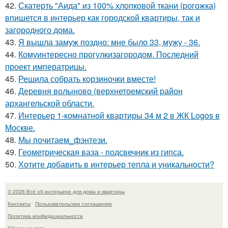
42.
Скатерть "Аида" из 100% хлопковой ткани (рогожка)
впишется в интерьер как городской квартиры, так и
загородного дома.
43.
Я вышла замуж поздно: мне было 33, мужу - 36.
44.
Комуинтересно прогулкизагородом. Последний
проект императрицы.
45.
Решила собрать корзиночки вместе!
46.
Деревня волыново (верхнетоемский район
архангельской области.
47.
Интерьер 1-комнатной квартиры 34 м 2 в ЖК Logos в
Москве.
48.
Мы почитаем_фэнтези.
49.
Геометрическая ваза - подсвечник из гипса.
50.
Хотите добавить в интерьер тепла и уникальности?
© 2026 Всё об интерьере для дома и квартиры
Контакты
Пользовательское соглашение
Политика конфидециальности