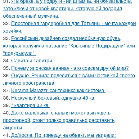
31.
Я в браке, а у подруги - ни штампа, ни обязательств,
зато ключи от новой квартиры, которую ей подарил
обеспеченный мужчина.
32.
Просторная гардеробная для Татьяны - мечта каждой
хозяйки.
33.
Российский дизайнер создал необычную обувь,
которая получила название "Крысиные Подкрадули" или
"подкрысули".
34.
Савита и савитри.
35.
Почему японская ванная - это совсем другой мир?
36.
О кухне. Решила поделиться с вами частичкой своего
личного пространства.
37.
Kerama Marazzi: сантехника как система.
38.
Нескучный бежевый: однушка 40 кв.
39.
* квартира 32 кв.
40.
Даже маленькая спальня может выглядеть
просторной, стоит только правильно расставить
акценты.
41.
До/после. По приезду на объект, мы увидели: