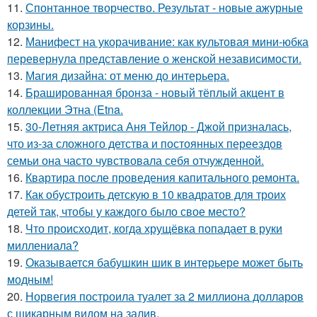
11.
Спонтанное творчество. Результат - новые ажурные
корзины.
12.
Манифест на укорачивание: как культовая мини-юбка
перевернула представление о женской независимости.
13.
Магия дизайна: от меню до интерьера.
14.
Брашированная бронза - новый тёплый акцент в
коллекции Этна (Etna.
15.
30-Летняя актриса Аня Тейлор - Джой призналась,
что из-за сложного детства и постоянных переездов
семьи она часто чувствовала себя отчужденной.
16.
Квартира после проведения капитального ремонта.
17.
Как обустроить детскую в 10 квадратов для троих
детей так, чтобы у каждого было свое место?
18.
Что происходит, когда хрущёвка попадает в руки
миллениала?
19.
Оказывается бабушкин шик в интерьере может быть
модным!
20.
Норвегия построила туалет за 2 миллиона долларов
с шикарным видом на залив.