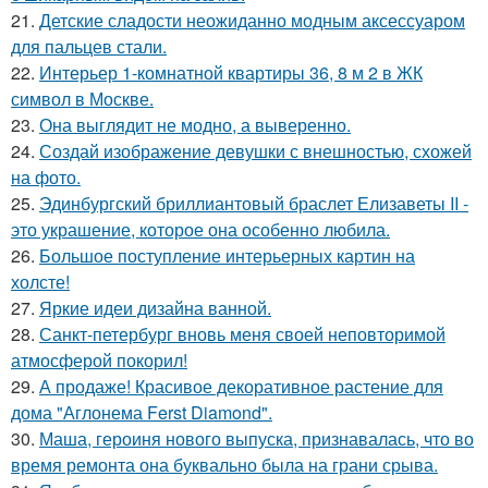
21.
Детские сладости неожиданно модным аксессуаром
для пальцев стали.
22.
Интерьер 1-комнатной квартиры 36, 8 м 2 в ЖК
символ в Москве.
23.
Она выглядит не модно, а выверенно.
24.
Создай изображение девушки с внешностью, схожей
на фото.
25.
Эдинбургский бриллиантовый браслет Елизаветы II -
это украшение, которое она особенно любила.
26.
Большое поступление интерьерных картин на
холсте!
27.
Яркие идеи дизайна ванной.
28.
Санкт-петербург вновь меня своей неповторимой
атмосферой покорил!
29.
А продаже! Красивое декоративное растение для
дома "Аглонема Ferst Diamond".
30.
Маша, героиня нового выпуска, признавалась, что во
время ремонта она буквально была на грани срыва.