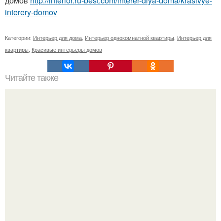
домов
http://interior.ru-best.com/interer-dlya-doma/krasivye-
interery-domov
Категории:
Интерьер для дома
,
Интерьер однокомнатной квартиры
,
Интерьер для
квартиры
,
Красивые интерьеры домов
Читайте также
Loft: кирпичная стена в интерьере.