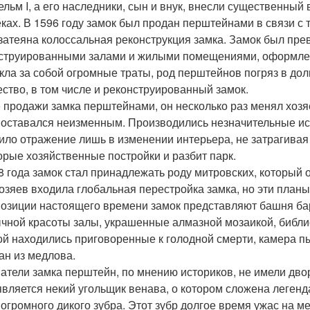
ельм I, а его наследники, сын и внук, внесли существенный
еках. В 1596 году замок был продан перштейнами в связи с те
затеяна колоссальная реконструкция замка. Замок был пр
струированными залами и жилыми помещениями, оформленн
кла за собой огромные траты, род перштейнов погряз в до
ство, в том числе и реконструированный замок.
 продажи замка перштейнами, он несколько раз менял хозяе
 оставался неизменным. Производились незначительные исп
ило отражение лишь в изменении интерьера, не затрагива
орые хозяйственные постройки и разбит парк.
8 года замок стал принадлежать роду митровских, который 
хозяев входила глобальная перестройка замка, но эти план
позиции настоящего времени замок представляют башня ба
чной красоты залы, украшенные алмазной мозаикой, библи
ой находились приговоренные к голодной смерти, камера пы
н из медлова.
атели замка перштейн, по мнению историков, не имели дво
является некий угольщик венава, о котором сложена легенд
 огромного дикого зубра. Этот зубр долгое время ужас на м