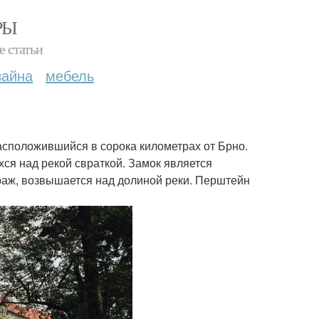
РЫ
е статьи
зайна
мебель
асположившийся в сорока километрах от Брно.
ся над рекой свраткой. Замок является
аж, возвышается над долиной реки. Перштейн