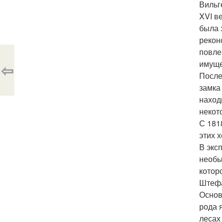
Вильг
XVI в
была 
рекон
повле
имуще
⇦
После
замка
наход
некот
С 181
этих 
В экс
необы
котор
Штефа
Основ
рода 
лесах