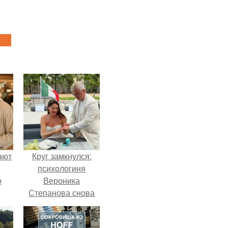
ают
Круг замкнулся:
психологиня
о
Вероника
Степанова снова
вышла замуж за
собственного