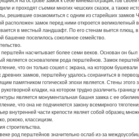
ящийся на острове замок к себе кинематографистов своей 
дили и проходят съемки многих чешских сказок, а также ис
ты, решившие ознакомиться с одним из старейших замков Ч
ой расположен замок перед ними откроется великолепный в
вается в местный ландшафт. По его стенам вьется плющ, 
ой башенке поселилось соколиное семейство.
тельство.
 перштейн насчитывает более семи веков. Основан он был
ый является основателем рода перштейнов. Замок перштейн
тление, что он только сошел с экрана, на котором бушевали
х древних замков, перштейну удалось сохраниться в перво
ящим памятником готической эпохи является. Стены этого
и рукотворной кладки, на котором трудно различить границ
ектуры является монументальная башня замка с ее обилие
тление, что она не подчиняется закону всемирного тяготени
ьер внутренней части крепости являет собой образец множе
ко, рококо, классицизм.
ия строительства.
 веке род перштейнов значительно ослаб из-за междоусобиц