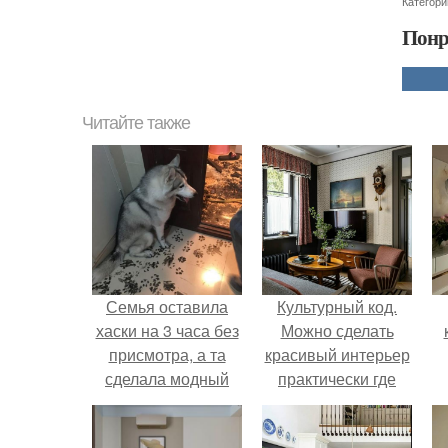
Категори
Понр
Читайте также
Семья оставила
Культурный код.
хаски на 3 часа без
Можно сделать
присмотра, а та
красивый интерьер
сделала модный
практически где
редизайн квартиры.
угодно.