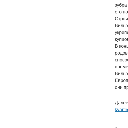
зубра
его п
Строи
Вильг
укреп
купцо
В кон
родов
спосо
време
Вильг
Европ
они п
Далее
kvartir