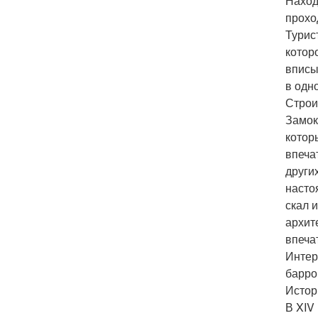
Наход
прохо
Турис
котор
вписы
в одн
Строи
Замок
котор
впеча
други
насто
скал 
архит
впеча
Интер
барро
Истор
В XIV