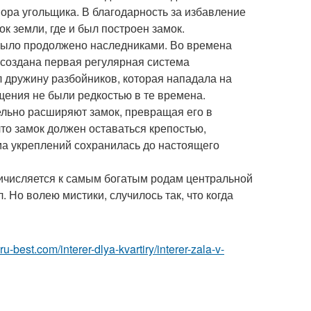
пора угольщика. В благодарность за избавление
ок земли, где и был построен замок.
было продолжено наследниками. Во времена
 создана первая регулярная система
л дружину разбойников, которая нападала на
щения не были редкостью в те времена.
ельно расширяют замок, превращая его в
что замок должен оставаться крепостью,
ма укреплений сохранилась до настоящего
ричисляется к самым богатым родам центральной
 Но волею мистики, случилось так, что когда
r.ru-best.com/interer-dlya-kvartiry/interer-zala-v-