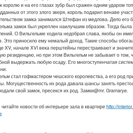
 к королю и на его глазах зубр был сражен одним ударом то
одданных от этого злого зверя, король подарил венаве участ
тельством замка занимался Штефан из медлова. Дело его 
ельма замок был укреплен наилучшим образом. Тогда была
лений. О Вильгельме ходила недобрая слава, якобы он име
в. Это приносило ему немалый доход. Такие способы обога
це XV, начале XVI века перштейны перестраивают и значит
ую резиденцию, но при этом Вильгельм не забывает о том, 
бной выдержать любую осаду. Его многоступенчатая систе
ни.
ельм стал гофмастером чешского королевства, а его род п
ы. Могущественность их рода давала шансы занять престол.
родали свой замок, пресекся их род. Замки@mr. Gramarye.
 читайте новости об интерьере зала в квартире
http://interio
e