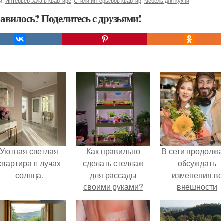
и:
Интерьер зала в квартире
,
Стили интерьеров квартир
,
Мебель для кухни
авилось? Поделитесь с друзьями!
Уютная светлая
Как правильно
В сети продолж
квартира в лучах
сделать стеллаж
обсуждать
солнца.
для рассады
изменения в
своими руками?
внешности
актрисы.