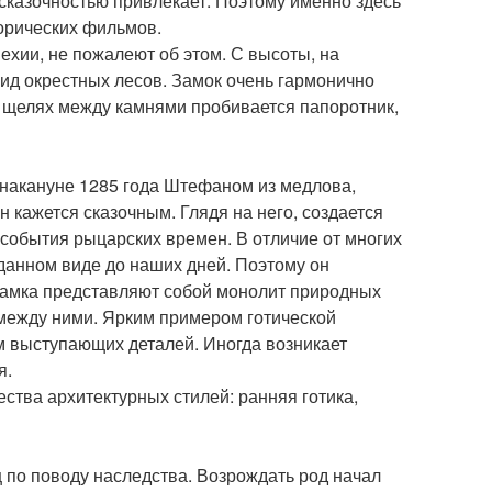
сказочностью привлекает. Поэтому именно здесь
торических фильмов.
ехии, не пожалеют об этом. С высоты, на
ид окрестных лесов. Замок очень гармонично
в щелях между камнями пробивается папоротник,
 накануне 1285 года Штефаном из медлова,
 кажется сказочным. Глядя на него, создается
 события рыцарских времен. В отличие от многих
зданном виде до наших дней. Поэтому он
 замка представляют собой монолит природных
у между ними. Ярким примером готической
м выступающих деталей. Иногда возникает
я.
ства архитектурных стилей: ранняя готика,
 по поводу наследства. Возрождать род начал