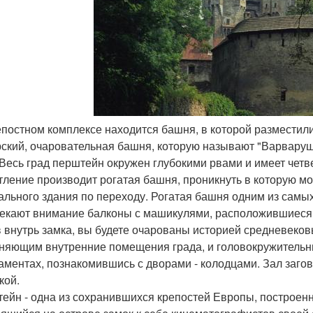
репостном комплексе находится башня, в которой разместили
ский, очаровательная башня, которую называют "Варваруш
 Весь град перштейн окружен глубокими рвами и имеет чет
тление производит рогатая башня, проникнуть в которую мо
ального здания по переходу. Рогатая башня одним из самы
екают внимание балконы с машикулями, расположившиеся 
 внутрь замка, вы будете очарованы историей средневековь
няющим внутренние помещения града, и головокружительн
аментах, познакомившись с дворами - колодцами. Зал заго
кой.
ейн - одна из сохранившихся крепостей Европы, построенны