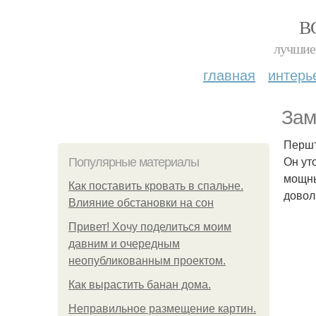
В
лучшие 
главная
интерь
Зам
Першт
Он ут
Популярные материалы
мощны
Как поставить кровать в спальне.
довол
Влияние обстановки на сон
Привет! Хочу поделиться моим
давним и очередным
неопубликованным проектом.
Как вырастить банан дома.
Неправильное размещение картин.