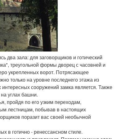
сь два зала: для заговорщиков и готический
ка", треугольной формы дворец с часовней и
веро укрепленных ворот. Потрясающее
жно только на уровне последнего этажа из
х интересных сооружений замка является. Также
на углах башни.
я, пройдя по его узким переходам,
ым лестницам, побывав в настоящих
ворщиков поразит вас своей необычной
х в готично - ренессансном стиле.