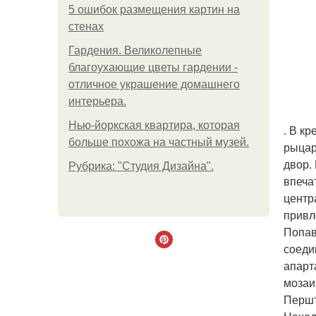
5 ошибок размещения картин на
стенах
Гардения. Великолепные
благоухающие цветы гардении -
отличное украшение домашнего
интерьера.
Нью-йоркская квартира, которая
. В к
больше похожа на частный музей.
рыцар
двор.
Рубрика: "Студия Дизайна".
впеча
центр
привл
Попав
соеди
апарт
мозаи
Першт