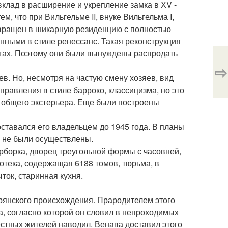
 вклад в расширение и укрепление замка в XV -
м, что при Вильгельме II, внуке Вильгельма I,
евращен в шикарную резиденцию с полностью
ыми в стиле ренессанс. Такая реконструкция
лгах. Поэтому они были вынуждены распродать
⇨
в. Но, несмотря на частую смену хозяев, вид
равления в стиле барроко, классицизма, но это
я общего экстерьера. Еще были построены
оставался его владельцем до 1945 года. В планы
ы не были осуществлены.
рборка, дворец треугольной формы с часовней,
отека, содержащая 6188 томов, тюрьма, в
ток, старинная кухня.
рянского происхождения. Прародителем этого
а, согласно которой он словил в непроходимых
естных жителей наводил. Венава доставил этого