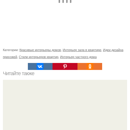
Категории:
Красивые интерьеры домов
,
Интерьер зала в квартире
,
Идеи дизайна
прихожей
,
Стили интерьеров квартир
,
Интерьер частного дома
Читайте также
Как выбрать планировку дома. Секреты и правила