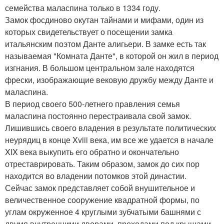
семейства маласпина только в 1334 году.
Замок фосдиново окутан тайнами и мифами, один из
которых свидетельствует о посещении замка
итальянским поэтом Данте алигьери. В замке есть так
называемая "Комната Данте", в которой он жил в период
изгнания. В большом центральном зале находятся
фрески, изображающие вековую дружбу между Данте и
маласпина.
В период своего 500-летнего правления семья
маласпина постоянно перестраивала свой замок.
Лишившись своего владения в результате политических
неурядиц в конце Xviii века, им все же удается в начале
XIX века выкупить его обратно и окончательно
отреставрировать. Таким образом, замок до сих пор
находится во владении потомков этой династии.
Сейчас замок представляет собой внушительное и
величественное сооружение квадратной формы, по
углам окруженное 4 круглыми зубчатыми башнями с
двумя внутренними дворами, проходами под крышами