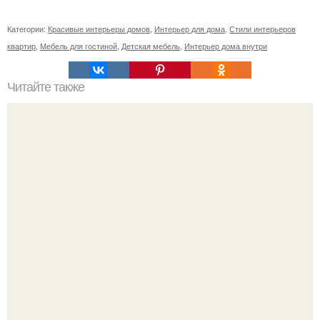
Категории:
Красивые интерьеры домов
,
Интерьер для дома
,
Стили интерьеров
квартир
,
Мебель для гостиной
,
Детская мебель
,
Интерьер дома внутри
Читайте также
Влияние на организм разных Видов рукоделия.