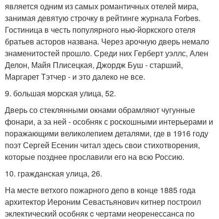
является одним из самых романтичных отелей мира,
занимая девятую строчку в рейтинге журнала Forbes.
Гостиница в честь популярного нью-йоркского отеля
братьев асторов названа. Через арочную дверь немало
знаменитостей прошло. Среди них Герберт уэллс, Ален
Делон, Майя Плисецкая, Джордж Буш - старший,
Маргарет Тэтчер - и это далеко не все.
9. большая морская улица, 52.
Дверь со стеклянными окнами обрамляют чугунные
фонари, а за ней - особняк с роскошными интерьерами и
поражающими великолепием деталями, где в 1916 году
поэт Сергей Есенин читал здесь свои стихотворения,
которые позднее прославили его на всю Россию.
10. гражданская улица, 26.
На месте ветхого пожарного депо в конце 1885 года
архитектор Иероним Севастьянович китнер построил
эклектический особняк c чертами неоренессанса по