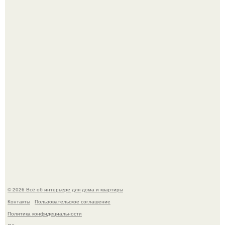
Дримскроллинг - новый формат мечтательности.
"Проиллюстрированные Люди": Томас майландер
превратил солнечные ожоги в арт - объект.
© 2026 Всё об интерьере для дома и квартиры
Контакты
Пользовательское соглашение
Политика конфидециальности