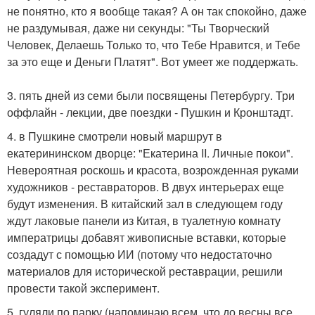
не понятно, кто я вообще такая? А он так спокойно, даже
не раздумывая, даже ни секунды: "Ты Творческий
Человек, Делаешь Только то, что Тебе Нравится, и Тебе
за это еще и Деньги Платят". Вот умеет же поддержать.
3. пять дней из семи были посвящены Петербургу. Три
оффлайн - лекции, две поездки - Пушкин и Кронштадт.
4. в Пушкине смотрели новый маршрут в
екатерининском дворце: "Екатерина II. Личные покои".
Невероятная роскошь и красота, возрожденная руками
художников - реставраторов. В двух интерьерах еще
будут изменения. В китайский зал в следующем году
ждут лаковые панели из Китая, в туалетную комнату
императрицы добавят живописные вставки, которые
создадут с помощью ИИ (потому что недостаточно
материалов для исторической реставрации, решили
провести такой эксперимент.
5. гуляли по парку (напоминаю всем, что до весны все