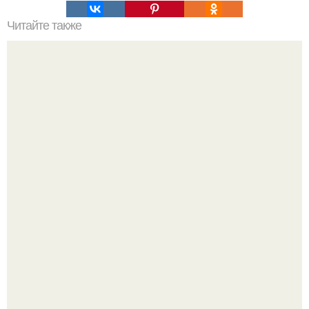
Читайте также
Резьба по дереву в стиле барокко. Резьба по дереву:
стилистические направления и характерные узоры.
Разноцветная керамическая плитка как украшение