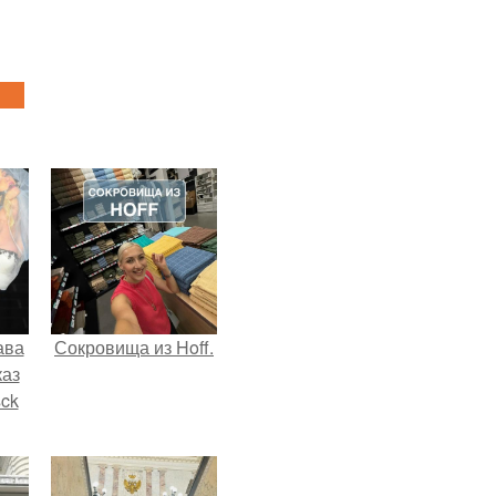
ава
Сокровища из Hoff.
каз
sck
иум
тив