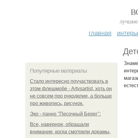
В
лучшие 
главная
интерь
Дет
Знаме
интер
Популярные материалы
магаз
Стало интересно поучаствовать в
естес
этом флешмобе - Artvsartist, хоть он
не совсем про рукоделие, а больше
про живопись, рисунок.
Эко - панно "Песочный Берег":
Все, наверное, обращали
внимание, когда смотрели дорамы,