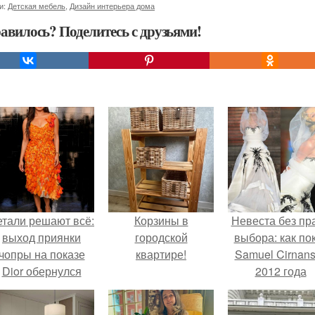
и:
Детская мебель
,
Дизайн интерьера дома
авилось? Поделитесь с друзьями!
етали решают всё:
Корзины в
Невеста без пр
выход приянки
городской
выбора: как по
чопры на показе
квартире!
Samuel Cirnan
Dior обернулся
2012 года
шквалом критики
превратил под
из-за небрежного
в манифест про