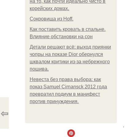
на то, как почти идеально чисто в
корейских домах.
Сокровища из Hoff.
Как поставить кровать в спальне.
Влияние обстановки на сон
Детали решают всё: выход приянки
чопры на показе Dior обернулся
шквалом критики из-за небрежного
пошива.
Невеста без права выбора: как
показ Samuel Cirnansck 2012 года
превратил подиум в манифест
против принуждения.
⇦
.