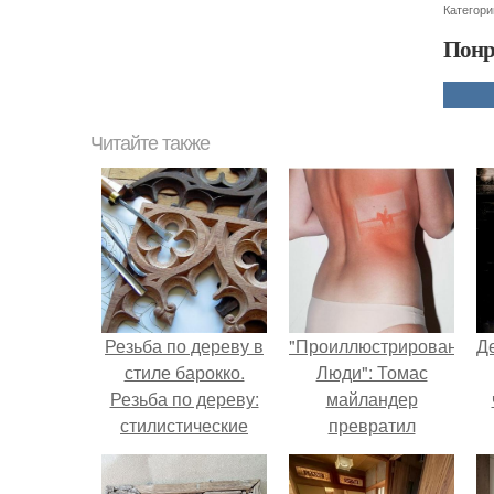
Категори
Понр
Читайте также
Резьба по дереву в
"Проиллюстрированные
Д
стиле барокко.
Люди": Томас
Резьба по дереву:
майландер
стилистические
превратил
направления и
солнечные ожоги в
характерные узоры.
арт - объект.