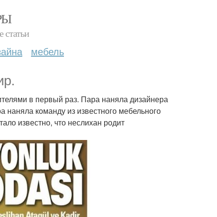
РЫ
е статьи
зайна
мебель
ир.
одителями в первый раз. Пара наняла дизайнера
а наняла команду из известного мебельного
тало известно, что неслихан родит