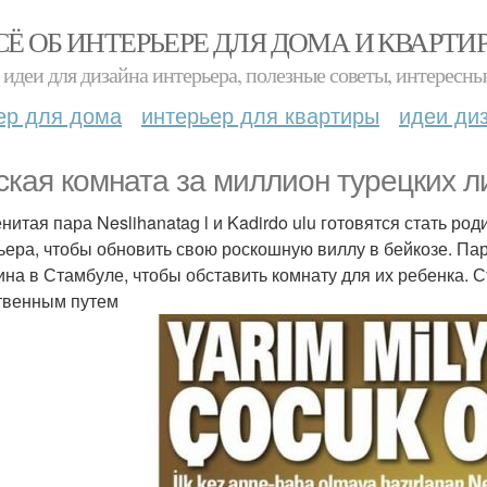
СЁ ОБ ИНТЕРЬЕРЕ ДЛЯ ДОМА И КВАРТИ
идеи для дизайна интерьера, полезные советы, интересны
ер для дома
интерьер для квартиры
идеи ди
ская комната за миллион турецких л
нитая пара Neslihanatag l и Kadirdo ulu готовятся стать р
ьера, чтобы обновить свою роскошную виллу в бейкозе. Пар
ина в Стамбуле, чтобы обставить комнату для их ребенка. С
твенным путем