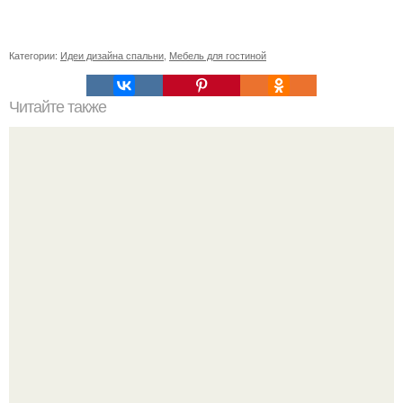
Категории:
Идеи дизайна спальни
,
Мебель для гостиной
Читайте также
Как поставить кровать в спальне. Влияние обстановки на
сон