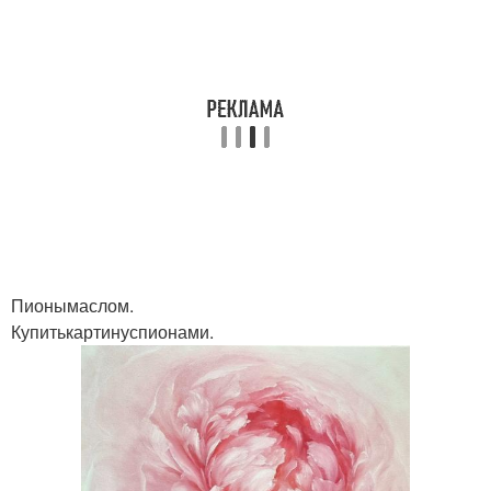
Пионымаслом.
Купитькартинуспионами.