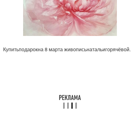
Купитьподарокна 8 марта живописьнатальигорячёвой.