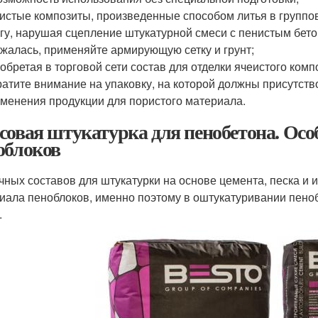
истые композиты, произведенные способом литья в групп
гу, нарушая сцепление штукатурной смеси с пенистым бет
жалась, применяйте армирующую сетку и грунт;
обретая в торговой сети состав для отделки ячеистого комп
атите внимание на упаковку, на которой должны присутст
менения продукции для пористого материала.
совая штукатурка для пенобетона. Ос
облоков
чных составов для штукатурки на основе цемента, песка и и
иала пеноблоков, именно поэтому в оштукатуривании пено
.