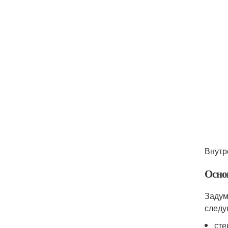
Внутр
Осно
Задум
следу
сте