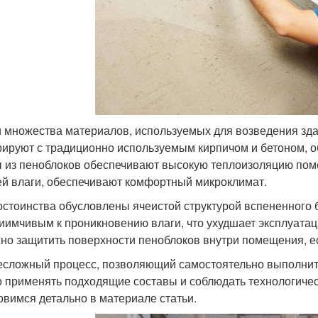
 множества материалов, используемых для возведения зда
рируют с традиционно используемым кирпичом и бетоном, 
 из пеноблоков обеспечивают высокую теплоизоляцию пом
й влаги, обеспечивают комфортный микроклимат.
остоинства обусловлены ячеистой структурой вспененного б
иимчивым к проникновению влаги, что ухудшает эксплуата
но защитить поверхности пеноблоков внутри помещения, ес
есложный процесс, позволяющий самостоятельно выполнить
 применять подходящие составы и соблюдать технологичес
овимся детально в материале статьи.