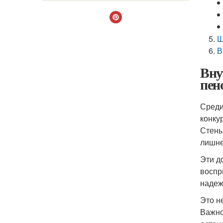
Ш
В
Вну
пен
Среди
конку
Стены
лишне
Эти д
воспр
надеж
Это н
Важно