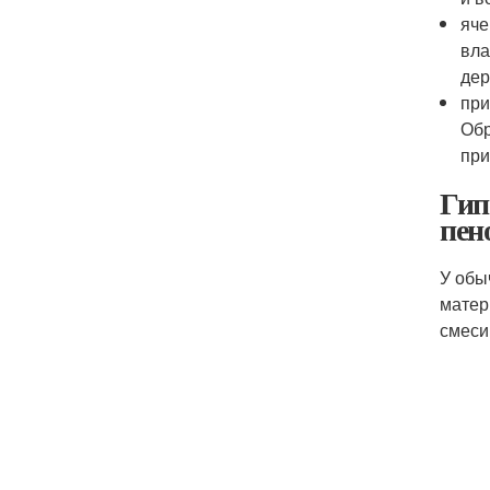
яче
вла
дер
при
Обр
при
Гип
пен
У обы
матер
смеси