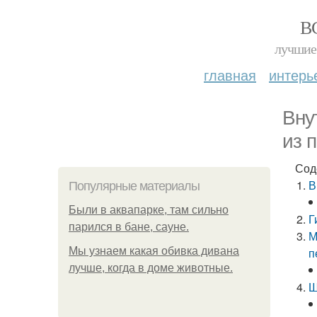
В
лучшие 
главная
интерь
Вну
из 
Сод
В
Популярные материалы
Были в аквапарке, там сильно
Г
парился в бане, сауне.
М
Мы узнаем какая обивка дивана
п
лучше, когда в доме животные.
Ш