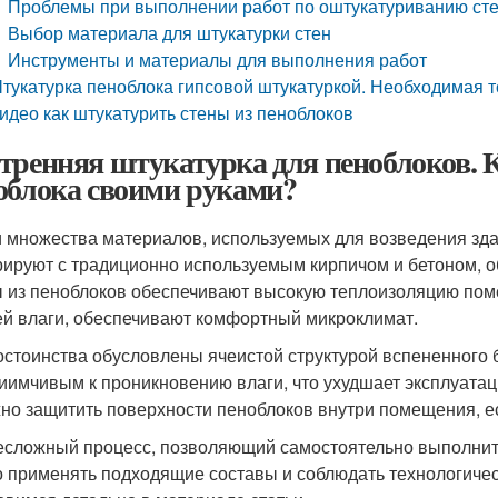
Проблемы при выполнении работ по оштукатуриванию сте
Выбор материала для штукатурки стен
Инструменты и материалы для выполнения работ
тукатурка пеноблока гипсовой штукатуркой. Необходимая 
идео как штукатурить стены из пеноблоков
тренняя штукатурка для пеноблоков. К
облока своими руками?
 множества материалов, используемых для возведения зда
рируют с традиционно используемым кирпичом и бетоном, 
 из пеноблоков обеспечивают высокую теплоизоляцию пом
й влаги, обеспечивают комфортный микроклимат.
остоинства обусловлены ячеистой структурой вспененного б
иимчивым к проникновению влаги, что ухудшает эксплуата
но защитить поверхности пеноблоков внутри помещения, ес
есложный процесс, позволяющий самостоятельно выполнить
 применять подходящие составы и соблюдать технологичес