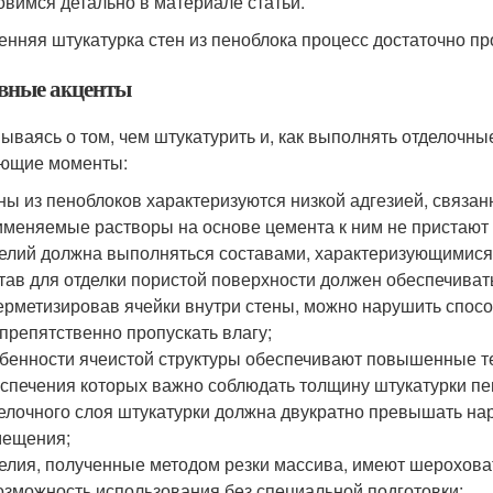
овимся детально в материале статьи.
енняя штукатурка стен из пеноблока процесс достаточно пр
вные акценты
ываясь о том, чем штукатурить и, как выполнять отделочн
ющие моменты:
ны из пеноблоков характеризуются низкой адгезией, связан
меняемые растворы на основе цемента к ним не пристают 
елий должна выполняться составами, характеризующимися
тав для отделки пористой поверхности должен обеспечиват
ерметизировав ячейки внутри стены, можно нарушить спос
препятственно пропускать влагу;
бенности ячеистой структуры обеспечивают повышенные т
спечения которых важно соблюдать толщину штукатурки пе
елочного слоя штукатурки должна двукратно превышать на
мещения;
елия, полученные методом резки массива, имеют шерохова
озможность использования без специальной подготовки;