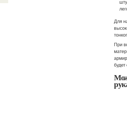
шту
лег
Для н
высок
тонког
При в
матер
армир
будет
Мож
рук