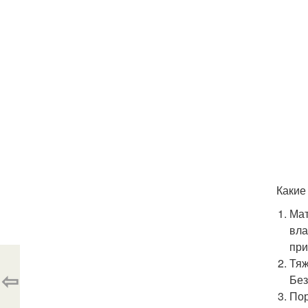
Какие
Мат
вла
при
Тяж
⇦
Без
Пор