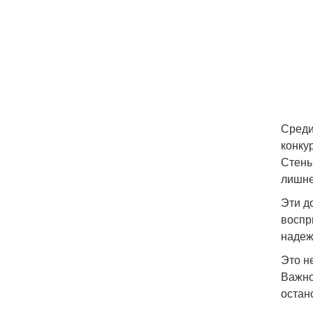
Среди
конку
Стены
лишне
Эти д
воспр
надеж
Это н
Важно
остан