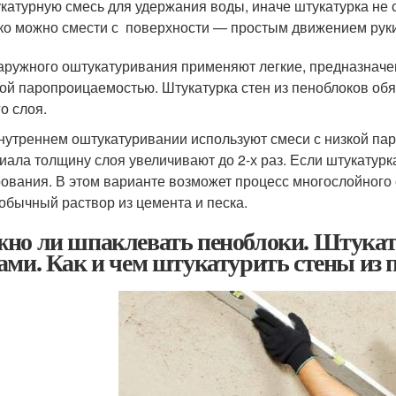
катурную смесь для удержания воды, иначе штукатурка не с
ко можно смести с поверхности — простым движением руки
аружного оштукатуривания применяют легкие, предназначен
ой паропроицаемостью. Штукатурка стен из пеноблоков об
о слоя.
нутреннем оштукатуривании используют смеси с низкой па
иала толщину слоя увеличивают до 2-х раз. Если штукатурка
ования. В этом варианте возможет процесс многослойного
 обычный раствор из цемента и песка.
но ли шпаклевать пеноблоки. Штукат
ами. Как и чем штукатурить стены из 