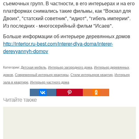
съемочных групп. В частности, в его интерьерах и на его
платформах снимались такие фильмы, как "Вокзал для
Двоих", "статский советник", "идиот", "гибель империи".
Из последних - многосерийный фильм "Исаев".
Больше информации об интерьере деревянных домов
http://interior.ru-best.com/interer-dlya-doma/interer-
derevyannyh-domov
Категории:
Детская мебель
,
Интерьер загородного дома
,
Интерьер деревянных
домов
,
Современный интерьер квартиры
,
Стили интерьеров квартир
,
Интерьер
зала в квартире
,
Интерьер частного дома
Читайте также