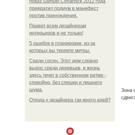
показ Samuel Cirnansck 2012 года
превратил подиум в манифест
против принуждения.
Привет всем дизайнерам
интерьеров и не только!
5 ошибок в планировке, из-за
которых вы теряете метры.
Среди сосен. Этот дом словно
вырос среди деревьев, и жизнь
здесь течет в собственном ритме -
спокойно, без спешки и лишнего
Зона 
шума.
сдвиг
Откуда у дизайнера так много идей?