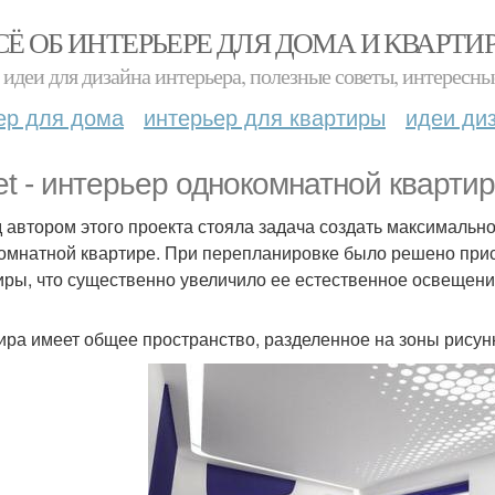
СЁ ОБ ИНТЕРЬЕРЕ ДЛЯ ДОМА И КВАРТИ
идеи для дизайна интерьера, полезные советы, интересны
ер для дома
интерьер для квартиры
идеи ди
let - интерьер однокомнатной кварти
 автором этого проекта стояла задача создать максимальн
омнатной квартире. При перепланировке было решено при
иры, что существенно увеличило ее естественное освещени
ира имеет общее пространство, разделенное на зоны рисунк