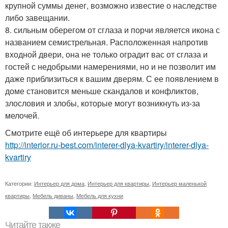
крупной суммы денег, возможно известие о наследстве
либо завещании.
8. сильным оберегом от сглаза и порчи является икона с
названием семистрельная. Расположенная напротив
входной двери, она не только оградит вас от сглаза и
гостей с недобрыми намерениями, но и не позволит им
даже приблизиться к вашим дверям. С ее появлением в
доме становится меньше скандалов и конфликтов,
злословия и злобы, которые могут возникнуть из-за
мелочей.
Смотрите ещё об интерьере для квартиры
http://interior.ru-best.com/interer-dlya-kvartiry/interer-dlya-
kvartiry
Категории:
Интерьер для дома
,
Интерьер для квартиры
,
Интерьер маленькой
квартиры
,
Мебель диваны
,
Мебель для кухни
Читайте также