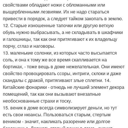
свойствами обладают ножи с обломанными или
выщербленными лезвиями. Их не надо стараться
привести в порядок, а следует тайком закопать в землю.
12. Старые изношенные тапочки или другую ветхую
обувь нужно выбрасывать, а не складывать в шкафчики
и галошницы, так как они притягивают к их владельцу
порчу, сглаз и наговоры.
13. маленькие солонки, из которых часто высыпается
соль, и она к тому же все время скапливается на
бортиках, - тоже вещь в доме нежелательная. Они имеют
свойство провоцировать ссоры, интриги, склоки и даже
скандалы с дракой, притягивают злые сплетни. 14.
Китайские фонарики - отнюдь не лучший элемент декора
помещений, так как они вызывают внезапные
необоснованные страхи и тоску.
15. веник в доме всегда символизирует деньги, но тут
есть свои нюансы. Пользоваться старым, стертым
веником - значит, накликать разорение или долгое