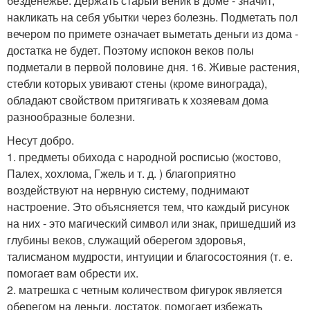
безденежье. Держать старый веник в доме - значит,
накликать на себя убытки через болезнь. Подметать пол
вечером по примете означает выметать деньги из дома -
достатка не будет. Поэтому испокон веков полы
подметали в первой половине дня. 16. Живые растения,
стебли которых увивают стены (кроме винограда),
обладают свойством притягивать к хозяевам дома
разнообразные болезни.
Несут добро.
1. предметы обихода с народной росписью (жостово,
Палех, хохлома, Гжель и т. д. ) благоприятно
воздействуют на нервную систему, поднимают
настроение. Это объясняется тем, что каждый рисунок
на них - это магический символ или знак, пришедший из
глубины веков, служащий оберегом здоровья,
талисманом мудрости, интуиции и благосостояния (т. е.
помогает вам обрести их.
2. матрешка с четным количеством фигурок является
оберегом на деньги, достаток, помогает избежать