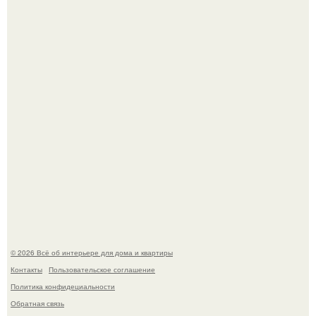
Сокровища из Hoff.
Эко - панно "Песочный Берег":
© 2026 Всё об интерьере для дома и квартиры
Контакты
Пользовательское соглашение
Политика конфидециальности
Обратная связь