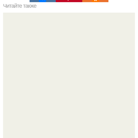
Читайте также
Бизнес - идея: производство биокаминов.
Недавно сказали, что дизайну в ижгту учат лучше, чем в
удгу, потому что там преподают программы.