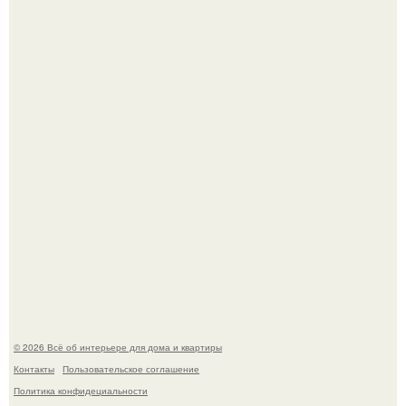
Дизайн малометражной студии 21, 1 м 2 (24, 9 м 2 с
балконом) в Краснодаре.
Визуализация квартиры в ЖК "Булычев".
© 2026 Всё об интерьере для дома и квартиры
Контакты
Пользовательское соглашение
Политика конфидециальности