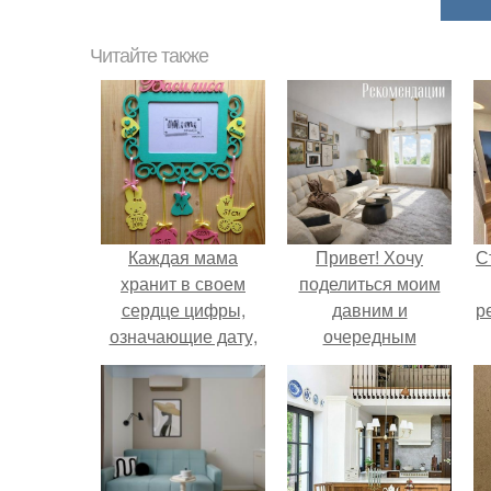
Читайте также
Каждая мама
Привет! Хочу
С
хранит в своем
поделиться моим
сердце цифры,
давним и
р
означающие дату,
очередным
время, рост и вес
неопубликованным
ребенка при
проектом.
рождении как
самое дорогое и
бесценное?