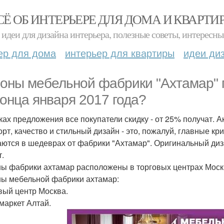
СЁ ОБ ИНТЕРЬЕРЕ ДЛЯ ДОМА И КВАРТИ
идеи для дизайна интерьера, полезные советы, интересны
ер для дома
интерьер для квартиры
идеи ди
оны мебельной фабрики "Ахтамар" 
конца января 2017 года?
ках предложения все покупатели скидку - от 25% получат. А
рт, качество и стильный дизайн - это, пожалуй, главные к
аются в шедеврах от фабрики "Ахтамар". Оригинальный ди
т.
ы фабрики ахтамар расположены в торговых центрах Москв
ы мебельной фабрики ахтамар:
вый центр Москва.
маркет Алтай.