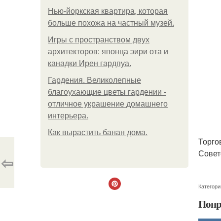
Нью-йоркская квартира, которая
больше похожа на частный музей.
Игры с пространством двух
архитекторов: японца эири ота и
канадки Ирен гардпуа.
Гардения. Великолепные
благоухающие цветы гардении -
отличное украшение домашнего
интерьера.
Как вырастить банан дома.
Торго
Совет
⇦
Категори
Понр