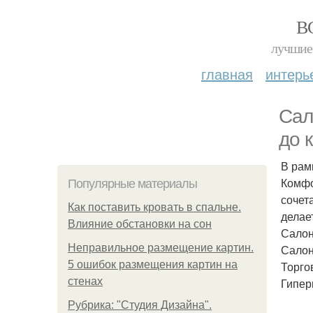
В
лучшие 
главная
интерь
Сал
до 
В рам
Комфо
Популярные материалы
сочет
Как поставить кровать в спальне.
делае
Влияние обстановки на сон
Салон
Неправильное размещение картин.
Салон
5 ошибок размещения картин на
Торго
стенах
Гипер
Рубрика: "Студия Дизайна".