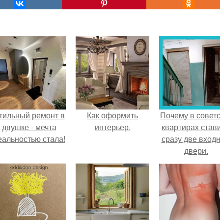
тильный ремонт в
Как оформить
Почему в советс
двушке - мечта
интерьер.
квартирах став
еальностью стала!
сразу две вход
двери.