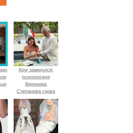
ких
Круг замкнулся:
или
психологиня
ные
Вероника
Степанова снова
вышла замуж за
собственного
бывшего мужа.