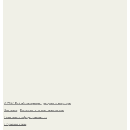
Невеста без права выбора: как показ Samuel Cirnansck
2012 года превратил подиум в манифест против
принуждения.
Эко - панно "Песочный Берег":
© 2026 Всё об интерьере для дома и квартиры
Контакты
Пользовательское соглашение
Политика конфидециальности
Обратная связь