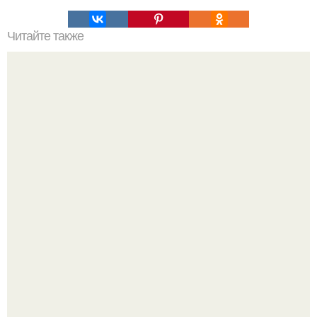
Читайте также
Поделки на Новый год в детский сад 2024.
Как мы скандинавскую сказку в простой квартире без