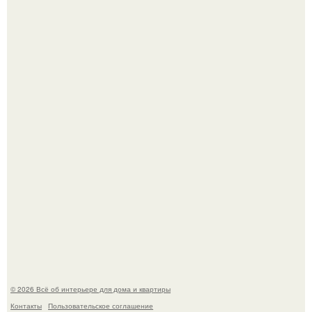
Нейросети добрались до семейных чатов, и теперь под
угрозой мамины нервы.
Дизайн малометражной студии 21, 1 м 2 (24, 9 м 2 с
балконом) в Краснодаре.
© 2026 Всё об интерьере для дома и квартиры
Контакты
Пользовательское соглашение