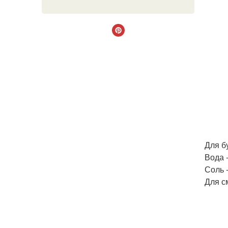
Для б
Вода -
Соль -
Для с