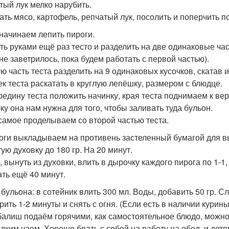
тый лук мелко нарубить.
ть мясо, картофель, репчатый лук, посолить и поперчить по
 начинаем лепить пироги.
ть руками ещё раз тесто и разделить на две одинаковые част
 не заветрилось, пока будем работать с первой частью).
ю часть теста разделить на 9 одинаковых кусочков, скатав и
ек теста раскатать в круглую лепёшку, размером с блюдце.
редину теста положить начинку, края теста поднимаем к ве
ку она нам нужна для того, чтобы заливать туда бульон.
самое проделываем со второй частью теста.
роги выкладываем на противень застеленный бумагой для в
ую духовку до 180 гр. На 20 минут.
 вынуть из духовки, влить в дырочку каждого пирога по 1-1, 
ать ещё 40 минут.
я бульона: в сотейник влить 300 мл. Воды, добавить 50 гр. С
рить 1-2 минуты и снять с огня. (Если есть в наличии курин
 балиш подаём горячими, как самостоятельное блюдо, можно
адким чаем. Хорошо брать с собой на работу на обед, и дет