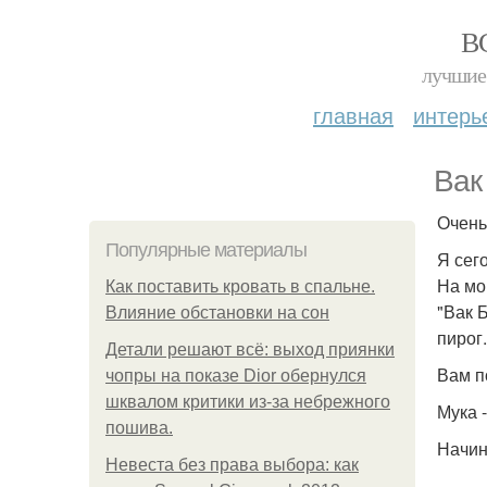
В
лучшие 
главная
интерь
Вак
Очень
Популярные материалы
Я сег
На мо
Как поставить кровать в спальне.
"Вак 
Влияние обстановки на сон
пирог.
Детали решают всё: выход приянки
Вам п
чопры на показе Dior обернулся
шквалом критики из-за небрежного
Мука -
пошива.
Начин
Невеста без права выбора: как