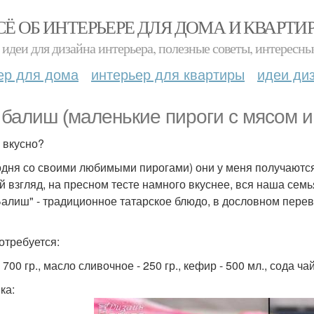
СЁ ОБ ИНТЕРЬЕРЕ ДЛЯ ДОМА И КВАРТИ
идеи для дизайна интерьера, полезные советы, интересны
ер для дома
интерьер для квартиры
идеи ди
 балиш (маленькие пироги с мясом и
 вкусно?
одня со своими любимыми пирогами) они у меня получаются 
й взгляд, на пресном тесте намного вкуснее, вся наша семь
Балиш" - традиционное татарское блюдо, в дословном перево
отребуется:
 700 гр., масло сливочное - 250 гр., кефир - 500 мл., сода чайна
ка: