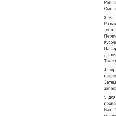
Репча
Смеша
3. мы
Размя
тесто
Перву
Кусоч
На се
дыроч
Тоже 
4. пи
нагрет
Затем,
запек
5. дл
прова
Вак -
со сл