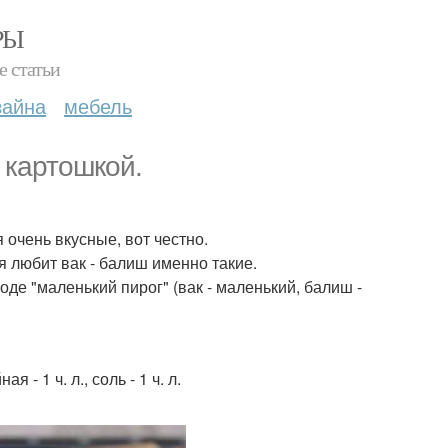
РЫ
е статьи
зайна
мебель
 картошкой.
очень вкусные, вот честно.
я любит вак - балиш именно такие.
де "маленький пирог" (вак - маленький, балиш -
я - 1 ч. л., соль - 1 ч. л.