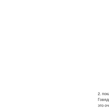
2. по
Говяд
это о