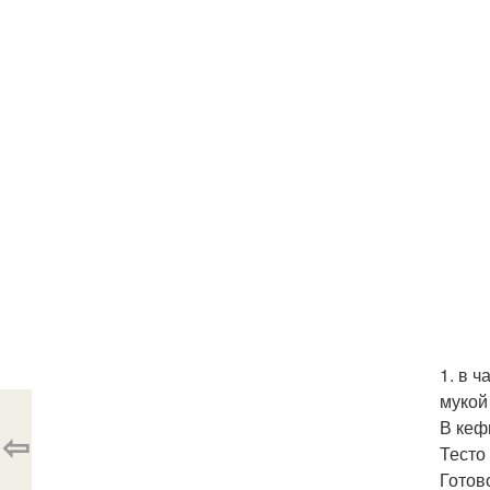
1. в 
мукой
В кеф
⇦
Тесто
Готов