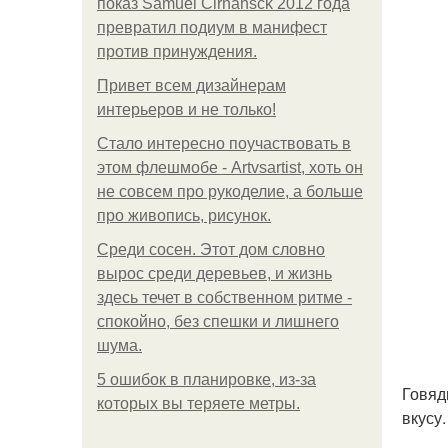
показ Samuel Cirnansck 2012 года
превратил подиум в манифест
против принуждения.
Привет всем дизайнерам
интерьеров и не только!
Стало интересно поучаствовать в
этом флешмобе - Artvsartist, хоть он
не совсем про рукоделие, а больше
про живопись, рисунок.
Среди сосен. Этот дом словно
вырос среди деревьев, и жизнь
здесь течет в собственном ритме -
спокойно, без спешки и лишнего
шума.
5 ошибок в планировке, из-за
Говяди
которых вы теряете метры.
вкусу.