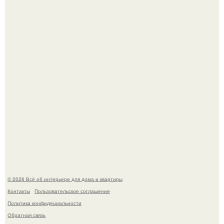
5 ошибок в планировке, из-за которых вы теряете метры.
69-Летний житель Италии создал фальшивый античный
амфитеатр и долгое время успешно выдавал его за
настоящее историческое наследие.
© 2026 Всё об интерьере для дома и квартиры
Контакты
Пользовательское соглашение
Политика конфидециальности
Обратная связь