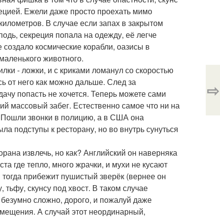
ецией. Ежели даже просто проехать мимо
 километров. В случае если запах в закрытом
подь, секреция попала на одежду, её легче
е создало космические корабли, оазисы в
 маленького животного.
ки - ложки, и с криками ломанул со скоростью
сь от него как можно дальше. След за
⇨
дачу попасть не хочется. Теперь можете сами
ий массовый забег. Естественно самое что ни на
. Пошли звонки в полицию, а в США она
ла подступы к ресторану, но во внутрь сунуться
орана извлечь, но как? Английский он наверняка
та где тепло, много жрачки, и мухи не кусают
и тогда прибежит пушистый зверёк (вернее он
 тьфу, скунсу под хвост. В таком случае
т безумно сложно, дорого, и пожалуй даже
мещения. А случай этот неординарный,