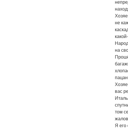
непре
наход
Хозяе
не ка
каска
какой
Народ
на св
Прошёл
багаж
хлопа
пацан
Хозяе
вас р
Италь
спутн
том с
жалов
Я его