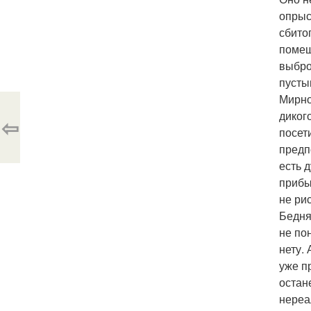
опрыс
сбито
помещ
выбро
пусты
Мирно
диког
⇦
посет
предп
есть 
прибы
не ри
Бедня
не по
нету.
уже п
остан
нереа