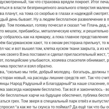
дусмотренный, так что страховка врядли покроет. Итог пе
яться в власти безпринципного анального отверстия малень
ва плачут, на тома со скорбью в глазах и надеждой смотрят
ждый день бывает. Ну а людям бесплатное развелечение в п
дёр. Том похмыкал, голову почесал и сказал "не Плачь дед,
-то мешок, прибамбсы, металлическую клетку, и решительно 
у собралось как на ярмарку, а пока главное представление
оём басурманском хают, то к окнам ресторана прильнут, то 
 час и вот вышел том, клетка куском ткани закрыта, а из кл
ник своего Вэна поставил и сделал пригласительный жест,
ет, полицейские улыбаются, хозяева спасителя обнимают, 
чика простил и взял обратно.
ва, "сколько мы тебе, добрый молодец - богатырь, должны т
есторан новый, на расходы лишние средств нет. Так что счит
янцы Народ Радушный и Благодарный"за наше спасение, при
ика завсегда накормим бесплатно. Так всё и закончилось - 
ебе бесплатные харчи на будущее обеспечил, публика беспл
аться грех. Том зверя в специальный парк отвёз и выпустил,
 спросил "а как же ты скунса то поймал? Да ещё так что бы 