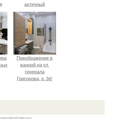
я
античный
ки
амфитеатр и
го
долгое время
успешно выдавал
его за настоящее
историческое
наследие.
ира
Преображение в
тных
ванной на ул.
генерала
Григорова, д. 36!
казании обратной гиперссылки.