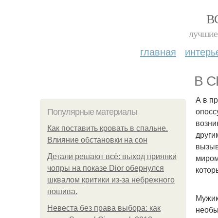
В
лучшие 
главная
интерь
В С
А в п
опосс
Популярные материалы
возни
Как поставить кровать в спальне.
други
Влияние обстановки на сон
вызыв
Детали решают всё: выход приянки
миром
чопры на показе Dior обернулся
котор
шквалом критики из-за небрежного
пошива.
Мужик
Невеста без права выбора: как
необы