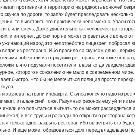
кивает противника и территорию на редкость вонючей секр
го скунса по дороге, то запах будет преследовать несколько
ении, то выветрить его практически невозможно. Упаси гос
сить или сжечь. Даже удивительно как человечество которо
нях, и интернет, до сих пор не может справиться с вонью от
 ужинающий народ это непотребство лицезрел, побросал вил
о вепря из ресторана. Ибо правило со скунсом одно - держи
ителями побежали и сотрудники ресторана, им тоже под раз
оложить что подумали посетители плазы когда увидели эдак
дурное, которого к сожалению не мало в современном мире
вает быстро. Что бы не мелочиться полиция просто перекры
скнула.
ги хозяева на грани инфакрта. Скунса конечно надо из рест
нимает, итальянский тоже. Разумных резонов ему уйти из мес
 А ежели его попытаться выгнать то он может рассердиться 
рибежал) и все труды и расходы по открытию ресторана коту,
ется только одно, закрыть ресторан ибо выветрить его буде
льно. И ещё может образоваться долг перед владельцем по