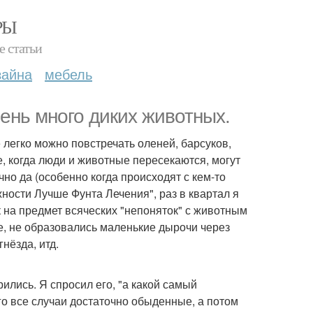
РЫ
е статьи
зайна
мебель
ень много диких животных.
 легко можно повстречать оленей, барсуков,
де, когда люди и животные пересекаются, могут
чно да (особенно когда происходят с кем-то
жности Лучше Фунта Лечения", раз в квартал я
 на предмет всяческих "непоняток" с животным
е, не образовались маленькие дырочи через
нёзда, итд.
рились. Я спросил его, "а какой самый
его все случаи достаточно обыденные, а потом