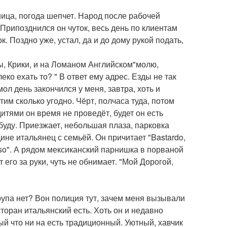
ница, погода шепчет. Народ после рабочей
 Припозднился он чуток, весь день по клиентам
к. Поздно уже, устал, да и до дому рукой подать,
ы, Крики, и на Ломаном Английском"молю,
еко ехать то? " В ответ ему адрес. Езды не так
мол день закончился у меня, завтра, хоть и
атим сколько угодно. Чёрт, полчаса туда, потом
 дитями он время не проведёт, будет он есть
буду. Приезжает, небольшая плаза, парковка
ине итальянец с семьёй. Он причитает "Bastardo,
esso". А рядом мексиканский парнишка в порваной
его за руки, чуть не обнимает. "Мой Дорогой,
трупа нет? Вон полиция тут, зачем меня вызывали
сторан итальянский есть. Хоть он и недавно
ый что ни на есть традиционный. Уютный, хавчик