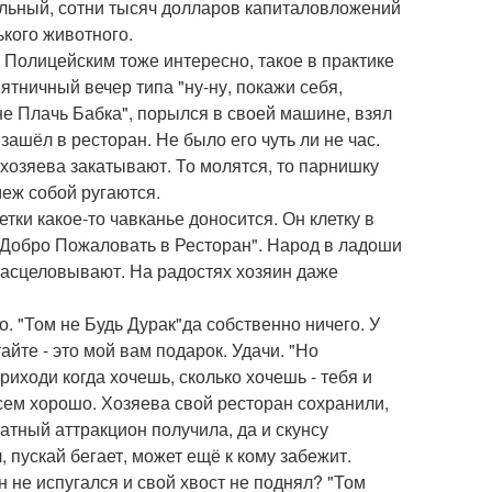
чальный, сотни тысяч долларов капиталовложений
кого животного.
. Полицейским тоже интересно, такое в практике
ятничный вечер типа "ну-ну, покажи себя,
 не Плачь Бабка", порылся в своей машине, взял
зашёл в ресторан. Не было его чуть ли не час.
 хозяева закатывают. То молятся, то парнишку
меж собой ругаются.
етки какое-то чавканье доносится. Он клетку в
 "Добро Пожаловать в Ресторан". Народ в ладоши
расцеловывают. На радостях хозяин даже
о. "Том не Будь Дурак"да собственно ничего. У
айте - это мой вам подарок. Удачи. "Но
ходи когда хочешь, сколько хочешь - тебя и
всем хорошо. Хозяева свой ресторан сохранили,
атный аттракцион получила, да и скунсу
 пускай бегает, может ещё к кому забежит.
он не испугался и свой хвост не поднял? "Том