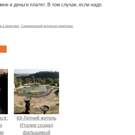
не и деньги платят. В том случае, если надо
а в квартире
,
Современный интерьер квартиры
всё:
69-Летний житель
и
Италии создал
зе
фальшивый