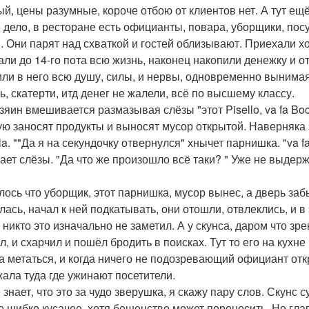
ый, цены разумные, короче отбою от клиентов нет. А тут ещ
 дело, в ресторане есть официанты, повара, уборщики, пос
. Они парят над схваткой и гостей облизывают. Приехали хо
али до 14-го пота всю жизнь, наконец накопили денежку и о
ли в него всю душу, силы, и нервы, одновременно вынимая 
ь, скатерти, итд денег не жалели, всё по высшему классу.
озяин вмешивается размазывая слёзы "этот Pisello, va fa Boc
ую заносят продукты и выносят мусор открытой. Наверняка 
a. ""Да я на секундочку отвернулся" хнычет парнишка. "va fa
ает слёзы. "Да что же произошло всё таки? " Уже не выдерж
лось что уборщик, этот парнишка, мусор вынес, а дверь заб
лась, начал к ней подкатывать, они отошли, отвлеклись, и 
 никто это изначально не заметил. А у скунса, даром что зре
, и схарчил и пошёл бродить в поисках. Тут то его на кухне
а метаться, и когда ничего не подозревающий официант откр
ала туда где ужинают посетители.
 знает, что это за чудо зверушка, я скажу пару слов. Скунс 
е шибко кусачее, хотя бешенство может переносить. Но глав