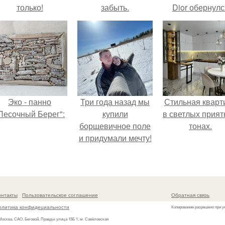
только!
забыть.
Dior обернулс
шквалом крити
из-за небрежно
пошива.
Эко - панно
Три года назад мы
Стильная кварт
Песочный Берег":
купили
в светлых прия
борщевичное поле
тонах.
и придумали мечту!
онтакты
Пользовательское соглашение
Обратная связь
олитика конфидециальности
Копирование разрешено при у
 Москва, САО, Беговой, Правды улица 15Б 1, м. Савёловская