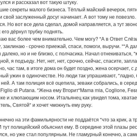
улся и рассказал вот такую штуку.
шие секреты малого бизнеса. Тёплый майский вечерок, пят
и свой заслуженный досуг начинает. А вот тому не повезло.
я. Но вот все дела сделал, домой направляется, а тут звоно
 его дёрнул трубку поднять.
аю вас более чем внимательно. Чем могу? "А в Ответ Слёз
 заклинаю - срочно приежай, спаси, помоги, выручи. ""А дал
 далеко, но и не близко, с полчасика. Начал отнекиваться, "
ой, я подъеду. Нет, нет, нет, срочно, сейчас, спасите, запл
о, час там, в итоге дома он будет поздно, жена осерчает, с
ный ужин в одиночестве. Но люди так упрашивают, "ладно, 
 ней. А там полиция всё оцепила, зеваки собрались, в серед
, Figlio di Putana. "Жена ему Вторит"Mama mia, Coglione, F
ке и хлюпающим носом. Итальянец как увидел тома, хватает 
тель, Святой" и хочет чмокнуть ему руку.
онечно на эти фамильярности не поддаётся "что за крик, а 
 И тут полицейский объяснил ему. В середине этой плазы ре
лся, но уже стал популярным. Не гламурный конечно, а сам