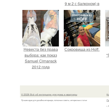
9 м 2 с балконом) в
Краснодаре.
Невеста без права
Сокровища из Hoff.
выбора: как показ
"
Samuel Cirnansck
2012 года
превратил подиум
в манифест против
принуждения.
© 2026 Всё об интерьере для дома и квартиры
К
П
Лучшие идеи для дизайна интерьера, полезные советы, интересные статьи
г.