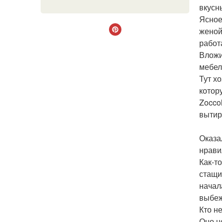
вкусн
Ясное
женой
работ
Вложи
мебел
Тут х
котор
Zoccol
вытир
Оказа
нрави
Как-то
стащил
начал
выбеж
Кто не
Оно н