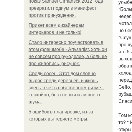
показ Samuel Cirnansck 2012 года
улыбн
превратил подиум в манифест
"Боль
против принуждения.
недел
моталс
Привет всем дизайнерам
но бес
интерьеров и не только!
"Слуш
Стало интересно поучаствовать в
прошу,
этом флешмобе - Artvsartist, хоть он
что бы
не совсем про рукоделие, а больше
выходн
про живопись, рисунок.
обратн
холод
Среди сосен. Этот дом словно
перед
вырос среди деревьев, и жизнь
Ceffo
здесь течет в собственном ритме -
рубаш
спокойно, без спешки и лишнего
Спаси
шума.
5 ошибок в планировке, из-за
Том к
которых вы теряете метры.
то? "
откры