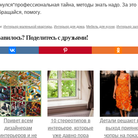
нулся"профессиональная тайна, методы знать надо. За это м
обращайся, помогу.
и:
Интерьер маленькой квартиры
,
Интерьер для дома
,
Мебель для кухни
,
Интерьер зал
авилось? Поделитесь с друзьями!
Привет всем
10 стереотипов в
Детали решают 
дизайнерам
интерьере, которые
выход приянк
интерьеров и не
уже давно пора
чопры на пока