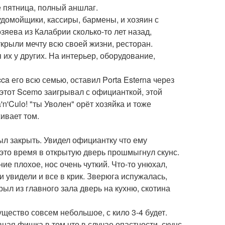
ё пятница, полный аншлаг.
удомойщики, кассиры, бармены, и хозяин с
зяева из Калабрии сколько-то лет назад,
ткрыли мечту всю своей жизни, ресторан.
их у других. На интерьер, оборудование,
ca его всю семью, оставил Porta Esterna через
этот Scemo заигрывал с официанткой, этой
'n'Culo! "ты Уволен" орёт хозяйка и тоже
ивает том.
ыл закрыть. Увидел официантку что ему
в это время в открытую дверь прошмыгнул скунс.
ние плохое, нос очень чуткий. Что-то унюхал,
 и увидели и все в крик. Зверюга испужалась,
ыл из главного зала дверь на кухню, скотина
существо совсем небольшое, с кило 3-4 будет.
ная фишка в том что в случае опастности, скунс