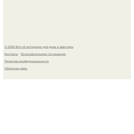
Квартира дипломата. Дизайнер Татьяна Сорокина -
Ильина создала классический интерьер для возрастной
пары в квартире площадью 82, 5 кв.
© 2026 Всё об интерьере для дома и квартиры
Контакты
Пользовательское соглашение
Политика конфидециальности
Обратная связь