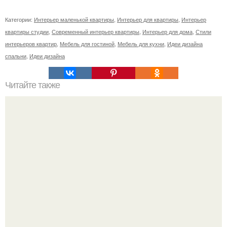
Категории:
Интерьер маленькой квартиры
,
Интерьер для квартиры
,
Интерьер
квартиры студии
,
Современный интерьер квартиры
,
Интерьер для дома
,
Стили
интерьеров квартир
,
Мебель для гостиной
,
Мебель для кухни
,
Идеи дизайна
спальни
,
Идеи дизайна
Читайте также
Где сейчас все?