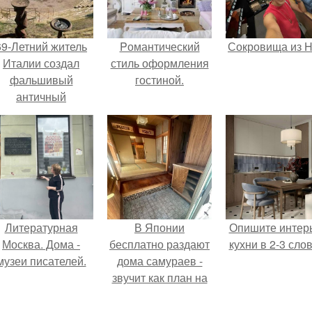
69-Летний житель
Pомантический
Сокровища из Ho
Италии создал
стиль оформления
фальшивый
гостиной.
античный
амфитеатр и
долгое время
успешно выдавал
его за настоящее
историческое
наследие.
Литературная
В Японии
Опишите интер
Москва. Дома -
бесплатно раздают
кухни в 2-3 слов
музеи писателей.
дома самураев -
звучит как план на
новую жизнь.