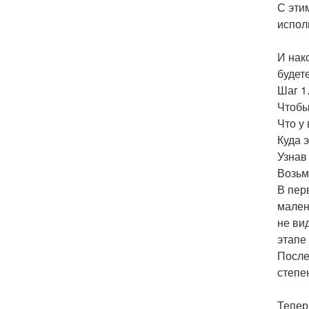
С эти
испол
И нак
будете
Шаг 1.
Чтобы
Что у 
Куда 
Узнав
Возьм
В пер
мален
не ви
этапе
После
степе
Тепер