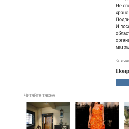
Не сп
хране
Подпи
И пос
облас
орган
матра
Категори
Понр
Читайте также