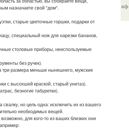
бласть за областью, вы собираете вещи,
⇨
ным назначаете свой "дом".
этки, старые цветочные горшки, подарки от
ацу, специальный нож для нарезки бананов,
очные столовые приборы, неиспользуемые
рументы без ручек).
а три размера меньше нынешнего, мужские
ки с высохшей краской, старый унитаз).
трас, безногие табуретки).
свалку, но цель одна: исключить их из вашего
вительно необходимых вещей.
 возможно, для кого-то из ваших близких они
Например: