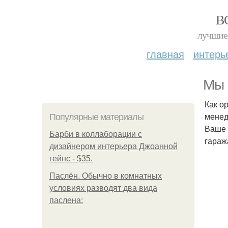
В
лучшие 
главная
интерь
Мы 
Как о
менед
Популярные материалы
Ваше 
Барби в коллаборации с
гараж
дизайнером интерьера Джоанной
гейнс - $35.
Паслён. Обычно в комнатных
условиях разводят два вида
паслена: