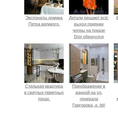
Экспонаты домика
Детали решают всё:
Петра великого.
выход приянки
чопры на показе
Dior обернулся
шквалом критики
из-за небрежного
пошива.
Стильная квартира
Преображение в
в светлых приятных
ванной на ул.
тонах.
генерала
Григорова, д. 36!