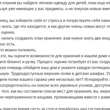
м планом вы найдете летнюю одежду для детей, пока еще не
ьзуя уже имеющие у вас предметы, а не покупая новые вмес
онец, вы избавите себя от стресса и почувствуете себя нак
 знать, где что находится, и как другие члены семьи могут э
 оценка.
 начать создавать план хранения, вам нужно знать две вещ
вас есть.
это можно положить.
 это, вы оцените возможности для хранения в вашем доме 
ите блокнот и ручку. Процесс оценки потребует от вас созда
вую очередь обойдите ваш дом и укажите каждую потенциа
ькую. Труднодоступные верхние полки в детских шкафах. Уз
дели полки вашего гаража уже несколько лет? Игнорируйте 
 сосредоточьтесь на поиске всех укромных уголков, доступн
 того, как вы составили список мест для хранения, вы, вер
ни перегруженности вещами, проживающими вместе с вами
ь пришло время сесть за стол и поработать над составлени