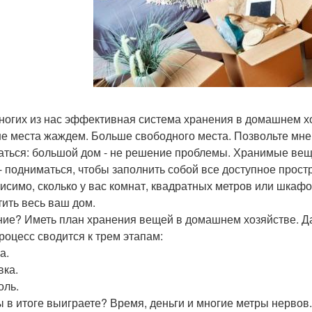
ногих из нас эффективная система хранения в домашнем х
е места жаждем. Больше свободного места. Позвольте мне 
аться: большой дом - не решение проблемы. Хранимые ве
 - подниматься, чтобы заполнить собой все доступное простр
исимо, сколько у вас комнат, квадратных метров или шкафо
тить весь ваш дом.
ие? Иметь план хранения вещей в домашнем хозяйстве. Да,
процесс сводится к трем этапам:
а.
вка.
оль.
ы в итоге выиграете? Время, деньги и многие метры нервов.