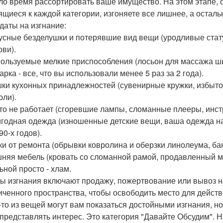
о время рассортировать ваше имущество. На этом этапе, о
ящиеся к каждой категории, изгоняете все лишнее, а осталь
даты на изгнание:
усные безделушки и потерявшие вид вещи (уродливые стату
ови).
ользуемые мелкие приспособления (лосьон для массажа ши
рка - все, что вы использовали менее 5 раз за 2 года).
ки кухонных принадлежностей (сувенирные кружки, избыт
юли).
что не работает (сгоревшие лампы, сломанные плееры, инст
годная одежда (изношенные детские вещи, ваша одежда н
0-х годов).
ки от ремонта (обрывки ковролина и оберзки линолеума, бан
няя мебель (кровать со сломанной рамой, продавленный ма
ьной просто - хлам.
ы изгнания включают продажу, пожертвование или вывоз на 
иченного пространства, чтобы освободить место для дейст
-то из вещей могут вам показаться достойными изгнания, но
 представлять интерес. Это категория "Давайте Обсудим". 