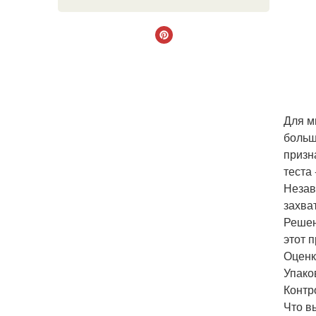
Для м
больш
призн
теста
Незав
захва
Решен
этот 
Оценк
Упако
Контр
Что в