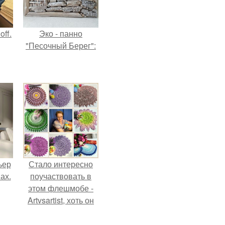
ff.
Эко - панно
"Песочный Берег":
ьер
Стало интересно
ах.
поучаствовать в
этом флешмобе -
Artvsartist, хоть он
не совсем про
рукоделие, а