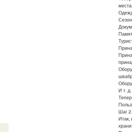
места
Одежд
Сезон
Докум
Памят
Турис
Прина
Прина
прина
Обору
швабр
Обору
И т. д.
Тепер
Польз
Шаг 2.
Итак,
храни