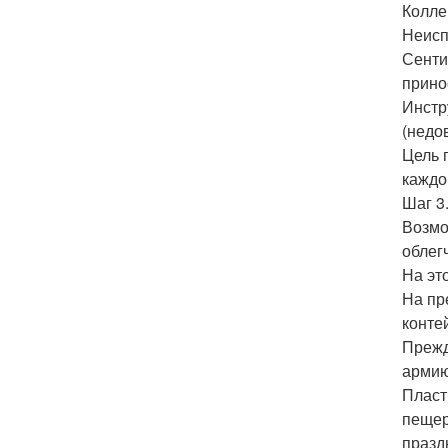
Колле
Неисп
Сенти
прино
Инстр
(недо
Цель 
каждо
Шаг 3.
Возмо
облег
На эт
На пр
конте
Прежд
армию
Пласт
пещер
празд