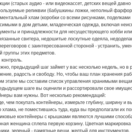
кции (старых аудио - или видеокассет, детских вещей давно
ользуемые реликвии (бабушкины ложки, неполный фарфоро
ментальный хлам (коробки со всеми рисунками, поделками 
симыми в дом детьми, младенческая одежда, включая неис
ументы и принадлежности для несуществующего хобби или
вязанные свитера, недошитые лоскутные одеяла, недодела
переговоров с заинтересованной стороной - устранить, ум
й группы этих предметов.
 контроль.
жно, предыдущий шаг займет у вас несколько недель, но в 
чение, радость и свободу. Но, чтобы ваш план хранения раб
ом этапе мы составим список управления хранимыми вещами
едыдущем шаге вы оценили и рассортировали свое имущест
йнеры вам нужны. Вот несколько рекомендаций:
е, чем покупать контейнеры, измерьте глубину, ширину и в
 хлама, не поместившись туда, куда вы предполагали их по
иковые контейнеры с крышками являются лучшими способам
ная женщина сплела первую корзину. Цветная маркировка п
ники, зеленый - памятные вещи, желтый для инструментов.