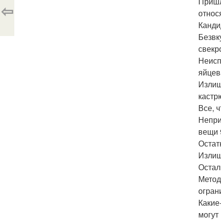
Пришл
⇦
относ
Канди
Безвк
свекр
Неисп
яйцева
Излиш
кастр
Все, 
Непри
вещи 9
Остат
Излиш
Остал
Метод
огран
Какие
могут