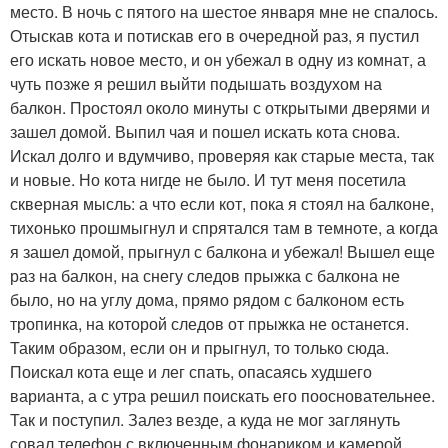
место. В ночь с пятого на шестое января мне не спалось.
Отыскав кота и потискав его в очередной раз, я пустил
его искать новое место, и он убежал в одну из комнат, а
чуть позже я решил выйти подышать воздухом на
балкон. Простоял около минуты с открытыми дверями и
зашел домой. Выпил чая и пошел искать кота снова.
Искал долго и вдумчиво, проверяя как старые места, так
и новые. Но кота нигде не было. И тут меня посетила
скверная мысль: а что если кот, пока я стоял на балконе,
тихонько прошмыгнул и спрятался там в темноте, а когда
я зашел домой, прыгнул с балкона и убежал! Вышел еще
раз на балкон, на снегу следов прыжка с балкона не
было, но на углу дома, прямо рядом с балконом есть
тропинка, на которой следов от прыжка не останется.
Таким образом, если он и прыгнул, то только сюда.
Поискал кота еще и лег спать, опасаясь худшего
варианта, а с утра решил поискать его поосновательнее.
Так и поступил. Залез везде, а куда не мог заглянуть
совал телефон с включенным фонариком и камерой,