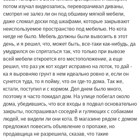
потом изучал видеозапись, переворачивал диваны,
смотрел не залез ли он под обшивку мягкой мебели,
даже сломал доски под шкафами, которые закрывают
неиспользуемое пространство под мебелью. Но кота
нигде не было. Мебель должны были вывозить в этот
день, и я решил, что, может быть, все-таки как-нибудь, да
умудрился он спрятаться так, что только при вывозе
всей мебели откроется его местоположение, а еще
решил, что раз уж кот ходит исправно на лоток, то дай -
ка я выровняю грунт в нем идеально ровно и, если он
сунется туда, то я пойму, что он где-то дома. Так же,
кстати, поступил и с кормом. Дел днем было много,
поэтому я часто покидал дом. На улице побегал около
дома, убедившись, что все входы в подвал основательно
закрыты, поспрашивал соседей и гуляющих с собаками
людей, не видели ли они кота. В магазине рядом с домом
предложил повесить объявление о пропаже, но
продавщица не разрешила, сказав, что такие