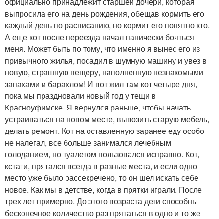
официально принадлежит старшей дочери, которая
выпросила его на день рождения, обещав кормить его
каждый день по расписанию, но кормит его понятно кто.
А еще кот после переезда начал панически бояться
меня. Может быть по тому, что именно я вынес его из
привычного жилья, посадил в шумную машину и увез в
новую, страшную пещеру, наполненную незнакомыми
запахами и барахлом! И вот жил там кот четыре дня,
пока мы праздновали новый год у тещи в
Красноуфимске. Я вернулся раньше, чтобы начать
устраиваться на новом месте, вывозить старую мебель,
делать ремонт. Кот на оставленную заранее еду особо
не налегал, все больше занимался лечебным
голоданием, но туалетом пользовался исправно. Кот,
кстати, прятался всегда в разные места, и если одно
место уже было рассекречено, то он шел искать себе
новое. Как мы в детстве, когда в прятки играли. После
трех лет примерно. До этого возраста дети способны
бесконечное количество раз прятаться в одно и то же