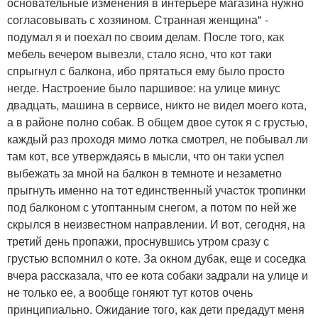
основательные изменения в интерьере магазина нужно
согласовывать с хозяином. Странная женщина" -
подумал я и поехал по своим делам. После того, как
мебель вечером вывезли, стало ясно, что кот таки
спрыгнул с балкона, ибо прятаться ему было просто
негде. Настроение было паршивое: на улице минус
двадцать, машина в сервисе, никто не видел моего кота,
а в районе полно собак. В общем двое суток я с грустью,
каждый раз проходя мимо лотка смотрел, не побывал ли
там кот, все утверждаясь в мысли, что он таки успел
выбежать за мной на балкон в темноте и незаметно
прыгнуть именно на тот единственный участок тропинки
под балконом с утоптанным снегом, а потом по ней же
скрылся в неизвестном направлении. И вот, сегодня, на
третий день пропажи, проснувшись утром сразу с
грустью вспомнил о коте. За окном дубак, еще и соседка
вчера рассказала, что ее кота собаки задрали на улице и
не только ее, а вообще гоняют тут котов очень
принципиально. Ожидание того, как дети предадут меня