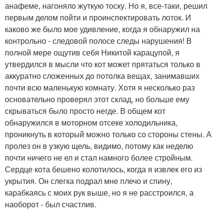
анафеме, нагоняло жуткую тоску. Но я, все-таки, решил
первым делом пойти и проинспектировать лоток. И
каково же было мое удивление, когда я обнаружил на
контрольно - следовой полосе следы нарушения! В
полной мере ощутив себя Никитой карацупой, я
утвердился в мысли что кот может прятаться только в
аккуратно сложенных до потолка вещах, занимавших
почти всю маленькую комнату. Хотя я несколько раз
основательно проверял этот склад, но больше ему
скрываться было просто негде. В общем кот
обнаружился в моторном отсеке холодильника,
проникнуть в который можно только со стороны стены. А
пролез он в узкую щель, видимо, потому как неделю
почти ничего не ел и стал намного более стройным.
Сердце кота бешено колотилось, когда я извлек его из
укрытия. Он слегка подрал мне плечо и спину,
карабкаясь с моих рук выше, но я не расстроился, а
наоборот - был счастлив.