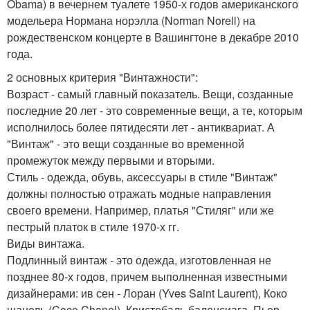
Obama) в вечернем туалете 1950-х годов американского
модельера Нормана норэлла (Norman Norell) на
рождественском концерте в Вашингтоне в декабре 2010
года.
2 основных критерия "Винтажности":
Возраст - самый главный показатель. Вещи, созданные
последние 20 лет - это современные вещи, а те, которым
исполнилось более пятидесяти лет - антиквариат. А
"Винтаж" - это вещи созданные во временной
промежуток между первыми и вторыми.
Стиль - одежда, обувь, аксессуары в стиле "Винтаж"
должны полностью отражать модные направления
своего времени. Например, платья "Стиляг" или же
пестрый платок в стиле 1970-х гг.
Виды винтажа.
Подлинный винтаж - это одежда, изготовленная не
позднее 80-х годов, причем выполненная известными
дизайнерами: ив сен - Лоран (Yves Saint Laurent), Коко
шанель (Coco Chanel), Кристобаль баленсиага, Пьер