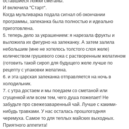
оставшиеся ложки сметаны.
И включила "Старт".
Когда мультиварка подала сигнал об окончании
программы, запеканка была полностью и идеально
приготовлена.
5. теперь дело за украшением: я нарезала фрукты и
выложила их фигурно на запеканку. А затем залила
небольшим (мне не хотелось толстого слоя желе)
количеством грушевого сока с растворенным желатином
(готовить такой сироп для будущего желе лучше по
рецепту с упаковки желатина.
6. и эта царская запеканка отправляется на ночь в
холодильник.
7. с утра достаем и мы поедаем со сметаной или
сгущенкой или всем тем, чего душа пожелает! Не
забудьте про свежезаваренный чай. Лучше с какими-
нибудь травками. У нас осталась прошлогодняя
черемуха. Самое то для теплых майских выходных.
Приятного аппетита!