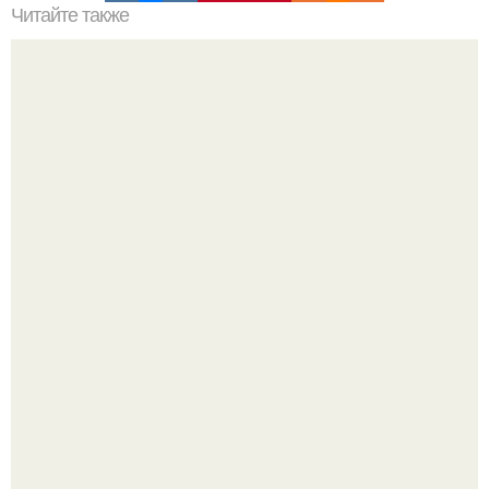
Читайте также
Как своими руками сделать шкаф купе?
Культурный код. Можно сделать красивый интерьер
практически где угодно.