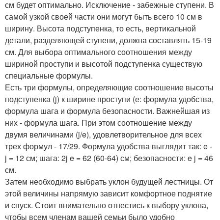
см будет оптимально. Исключение - забежные ступени. В
самой узкой своей части они могут быть всего 10 см в
ширину. Высота подступенка, то есть, вертикальной
детали, разделяющей ступени, должна составлять 15-19
см. Для выбора оптимального соотношения между
шириной проступи и высотой подступенка существую
специальные формулы.
Есть три формулы, определяющие соотношение высоты
подступенка (j) к ширине проступи (е: формула удобства,
формула шага и формула безопасности. Важнейшая из
них - формула шага. При этом соотношение между
двумя величинами (j/e), удовлетворительное для всех
трех формул - 17/29. Формула удобства выглядит так: e -
j = 12 см; шага: 2j e = 62 (60-64) см; безопасности: e j = 46
см.
Затем необходимо выбрать уклон будущей лестницы. От
этой величины напрямую зависит комфортное поднятие
и спуск. Стоит внимательно отнестись к выбору уклона,
чтобы всем членам вашей семьи было удобно