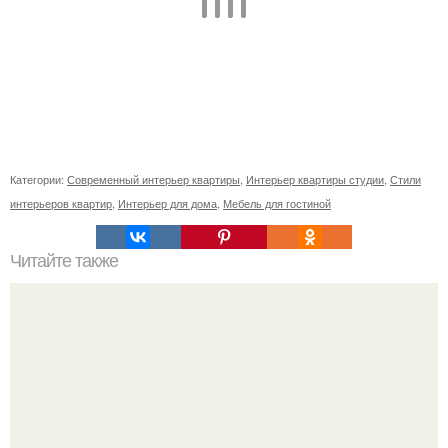
Категории:
Современный интерьер квартиры
,
Интерьер квартиры студии
,
Стили
интерьеров квартир
,
Интерьер для дома
,
Мебель для гостиной
Читайте также
Вещи - вампиры и вещи - обереги в вашем доме.