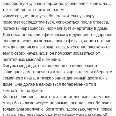
способствует удачной торговле, увеличению капитала, а
также оберегает нажитое ранее.
Фикус создает вокруг себя положительную ауру,
помогает сосредоточиться, успокоиться после стресса,
погасить нервозность, нормализует энергетику в доме.
Для восстановления физического и душевного здоровья
посидите вечером полчаса около фикуса, держа его лист
между ладонями и закрыв глаза, мысленно расскажите
ему о своих неудачах, и он поможет избавиться от
негативных мыслей и эмоций.
Фигурка медведя, поставленная на видное место,
защищает дом от нечисти и злых чар, является оберегом
семейного очага, а также хранит денежный достаток в
доме. Она должна находиться попеременно то в
комнате, то на кухне.
Колосья пшеницы, ржи, овса, поставленные в вазу (они
могут быть даже искусственными), всегда способствуют
только благополучию, богатству, здоровью, уюту и покою
в доме. Они прекрасно нейтрализуют токи негативной