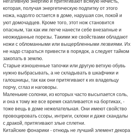
негативную энергию и притягивают всякую нечисть,
которая, получая энергетическую подпитку от этого
ножа, надолго остается в доме, нарушая сон, покой и
уют домочадцев. Кроме того, этот нож становится
опасным, так как им легче нанести себе внезапные и
неожиданные порезы. Такими же свойствами обладают
ножи с обломанными или выщербленными лезвиями. Их
не надо стараться привести в порядок, а следует тайком
закопать в землю.
Старые изношенные тапочки или другую ветхую обувь
нужно выбрасывать, а не складывать в шкафчики и
галошницы, так как они притягивают к их владельцу
порчу, сглаз и наговоры.
Маленькие солонки, из которых часто высыпается соль,
и она к тому же все время скапливается на бортиках, -
тоже вещь в доме нежелательная. Они имеют свойство
провоцировать ссоры, интриги, склоки и даже скандалы
с дракой, притягивают злые сплетни.
Китайские фонарики - отнюдь не лучший элемент декора