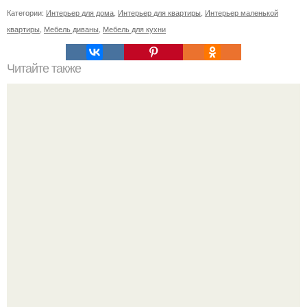
Категории:
Интерьер для дома
,
Интерьер для квартиры
,
Интерьер маленькой
квартиры
,
Мебель диваны
,
Мебель для кухни
Читайте также
Горизонтальные жалюзи. Наибольшую популярность они
в классических интерьерах приобрели.