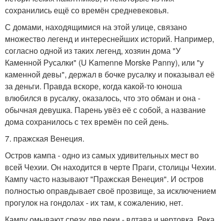
сохранились ещё со времён средневековья.
С домами, находящимися на этой улице, связано
множество легенд и интереснейших историй. Например,
согласно одной из таких легенд, хозяин дома "У
Каменной Русалки" (U Kamenne Morske Panny), или "у
каменной девы", держал в бочке русалку и показывал её
за деньги. Правда вскоре, когда какой-то юноша
влюбился в русалку, оказалось, что это обман и она -
обычная девушка. Парень увёз её с собой, а название
дома сохранилось с тех времён по сей день.
7. пражская Венеция.
Остров кампа - одно из самых удивительных мест во
всей Чехии. Он находится в черте Праги, столицы Чехии.
Кампу часто называют "Пражская Венеция". И остров
полностью оправдывает своё прозвище, за исключением
прогулок на гондолах - их там, к сожалению, нет.
Кампу омывают срезу две реки - влтава и чертовка. Река