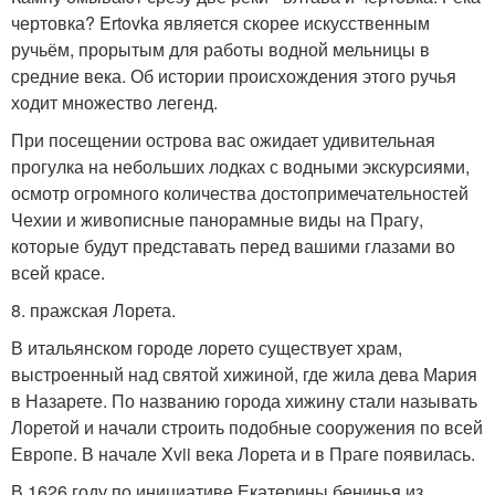
чертовка? Ertovka является скорее искусственным
ручьём, прорытым для работы водной мельницы в
средние века. Об истории происхождения этого ручья
ходит множество легенд.
При посещении острова вас ожидает удивительная
прогулка на небольших лодках с водными экскурсиями,
осмотр огромного количества достопримечательностей
Чехии и живописные панорамные виды на Прагу,
которые будут представать перед вашими глазами во
всей красе.
8. пражская Лорета.
В итальянском городе лорето существует храм,
выстроенный над святой хижиной, где жила дева Мария
в Назарете. По названию города хижину стали называть
Лоретой и начали строить подобные сооружения по всей
Европе. В начале Xvii века Лорета и в Праге появилась.
В 1626 году по инициативе Екатерины бенинья из