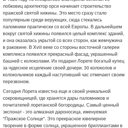
лобковиц архитектор орси начинает строительство
пражской святой хижины. Это место сразу стало
популярным среди верующих, сюда стекались
паломники практически со всей Европы. В дальнейшем
вокруг святой хижины появился целый комплекс зданий,
и она оказалась укрытой со всех сторон, как жемчужина
в раковине. В Xviii веке со стороны восточной галереи
комплекса появился прекрасный фасад, украшенный
башней с колоколами. Их подарил Лорете богатый купец
за чудесное исцеление своей дочери. 30 колоколов и
колокольчиков каждый наступивший час отмечают своим
перезвоном.
Сегодня Лорета известна еще и своей уникальной
сокровищницей, где хранятся дары паломников и
почитателей лоретанской богородицы. Самый ценный
экспонат - это алмазная дароносица, именуемая
"Пражское Солнце". Это прекрасное ювелирное
творение в форме солнца, украшенное бриллиантами в