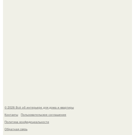
69-Летний житель Италии создал фальшивый античный
амфитеатр и долгое время успешно выдавал его за
настоящее историческое наследие.
Эко - панно "Песочный Берег":
© 2026 Всё об интерьере для дома и квартиры
Контакты
Пользовательское соглашение
Политика конфидециальности
Обратная связь