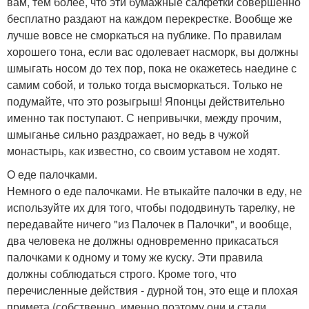
вам, тем более, что эти бумажные салфетки совершенно
бесплатно раздают на каждом перекрестке. Вообще же
лучше вовсе не сморкаться на публике. По правилам
хорошего тона, если вас одолевает насморк, вы должны
шмыгать носом до тех пор, пока не окажетесь наедине с
самим собой, и только тогда высморкаться. Только не
подумайте, что это розыгрыш! Японцы действительно
именно так поступают. С непривычки, между прочим,
шмыганье сильно раздражает, но ведь в чужой
монастырь, как известно, со своим уставом не ходят.
О еде палочками.
Немного о еде палочками. Не втыкайте палочки в еду, не
используйте их для того, чтобы пододвинуть тарелку, не
передавайте ничего "из Палочек в Палочки", и вообще,
два человека не должны одновременно прикасаться
палочками к одному и тому же куску. Эти правила
должны соблюдаться строго. Кроме того, что
перечисленные действия - дурной тон, это еще и плохая
примета (собственно, именно поэтому они и стали