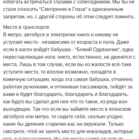
избегать встречаться глазами с собеседником. Мы бы не
стали относить "Смотрение в Глаза" к однозначным
запретам, но, с другой стороны об этом следует помнить.
Место в транспорте.
В метро, автобусе и электричке никто и никому не
уступает место - независимо от возраста и пола. Даже
если в вагон войдёт бабушка - "Божий Одуванчик", едва
переставляющая ноги, никто, естественно, не двинется с
места. Лишь в том случае, если вы из жалости всё-таки
уступите место, то вполне возможно, попадёте в
комичную ситуацию, когда эта самая бабушка, отчаянно
работая ручонками, и отпихивая пассажиров, пойдёт за
вами и будет благодарить, благодарить и благодарить,
как будто вы сделал для нее что-то такое, из ряда вон
выходящее. Так что если вы займете место в японском
автобусе или метро, то сидите себе, сколько угодно,
какие бы древние старички вас ни окружали. Только
смотрите, чтоб не занять место для инвалидов, которые
есть в вагонах метро. На эти места садиться нельзя