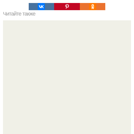
Читайте также
Для мытья ковра.
Круг замкнулся: психологиня Вероника Степанова снова
вышла замуж за собственного бывшего мужа.