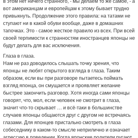
в этом нет ничего странного, - мы делаем то же самое, - а
вот американцам и европейцам к этому бывает трудно
привыкнуть. Продолжение этого правила: на татами не
ступают ни в какой обуви вообще, даже в домашних
тапочках. Это - самое жесткое правило из всех. При всей
своей терпимости к странностям иностранцев японцы не
будут делать для вас исключения.
Глаза в глаза.
Нам не раз доводилось слышать точку зрения, что
японцы не любят открытого взгляда в глаза. Таким
образом, если вы при разговоре пытаетесь поймать
взгляд японца, он смущается и проявляет желание
быстрее закончить разговор. Хотя иногда сами японцы
говорят, что, мол, если человек не смотрит в глаза,
значит что-то скрывает … и всё-таки в большинстве
случаев японцы общаются друг с другом не встречаясь
глазами. Для японцев пристально смотреть в глаза
собеседнику в каком-то смысле неприлично и означает
агрессию в поведении. Когда японские родители ругают