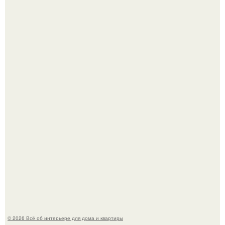
Стильная квартира в светлых приятных тонах.
Преображение в ванной на ул. генерала Григорова, д.
36!
© 2026 Всё об интерьере для дома и квартиры