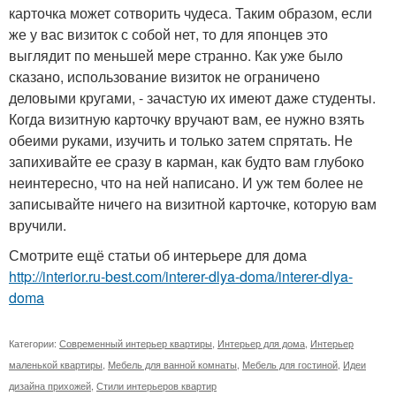
карточка может сотворить чудеса. Таким образом, если
же у вас визиток с собой нет, то для японцев это
выглядит по меньшей мере странно. Как уже было
сказано, использование визиток не ограничено
деловыми кругами, - зачастую их имеют даже студенты.
Когда визитную карточку вручают вам, ее нужно взять
обеими руками, изучить и только затем спрятать. Не
запихивайте ее сразу в карман, как будто вам глубоко
неинтересно, что на ней написано. И уж тем более не
записывайте ничего на визитной карточке, которую вам
вручили.
Смотрите ещё статьи об интерьере для дома
http://interior.ru-best.com/interer-dlya-doma/interer-dlya-
doma
Категории:
Современный интерьер квартиры
,
Интерьер для дома
,
Интерьер
маленькой квартиры
,
Мебель для ванной комнаты
,
Мебель для гостиной
,
Идеи
дизайна прихожей
,
Стили интерьеров квартир