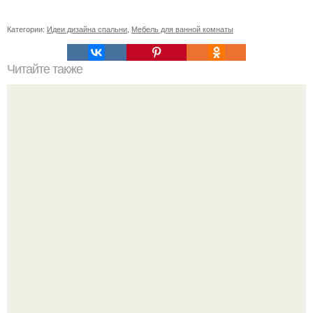
Категории:
Идеи дизайна спальни
,
Мебель для ванной комнаты
Читайте также
Нельзя смотреть в зеркало когда плачешь.