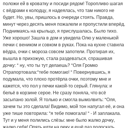
положи ей в кроватку и посиди рядом! Торопливо шагая
с вёдрами к колодцу, я надеялась, что там никого не
будет. Но, увы, пришлось в очереди стоять. Правда,
минут через десять меня пожалели и пропустили вперёд.
Поднимаясь на крыльцо, я прислушалась. Было тихо.
Уже хорошо! Зашла в дом и увидела Олю у маленькой
печки с веником и совком в руках. Пока на кухне ставила
вёдра, очки с мороза совсем запотели. Протирая их,
вышла в прихожую, стала раздеваться, спрашивая
дочку: " ну, что ты тут делаешь? "Оля Громко
Отрапортовала:"тебе помогаю! " Повернувшись, я
подумала, что плохо протёрла очки, поэтому мне и
кажется, что пол у печки какой-то серый. Глянула: и
бельё в корзине серое. Не сразу поняла, что всё
засыпано золой. Я только и смогла вымолвить: "Оля,
зачем ты это сделала! Видимо, мой тон напугал её, и она
уже тише повторила: "я тебе помогала! " - И заплакала.
Тут и у меня полились слёзы: мне было жалко дочку,
жалко себя! Опять идти на реку и ещё раз полоскать