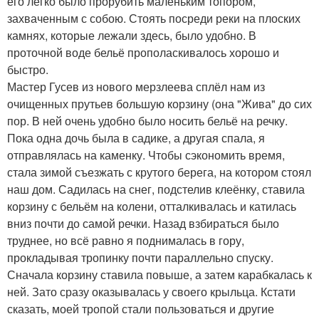
его легко было прорубить маленьким топором,
захваченным с собою. Стоять посреди реки на плоских
камнях, которые лежали здесь, было удобно. В
проточной воде бельё прополаскивалось хорошо и
быстро.
Мастер Гусев из нового мерзлеева сплёл нам из
очищенных прутьев большую корзину (она "Жива" до сих
пор. В ней очень удобно было носить бельё на речку.
Пока одна дочь была в садике, а другая спала, я
отправлялась на каменку. Чтобы сэкономить время,
стала зимой съезжать с крутого берега, на котором стоял
наш дом. Садилась на снег, подстелив клеёнку, ставила
корзину с бельём на колени, отталкивалась и катилась
вниз почти до самой речки. Назад взбираться было
труднее, но всё равно я поднималась в гору,
прокладывая тропинку почти параллельно спуску.
Сначала корзину ставила повыше, а затем карабкалась к
ней. Зато сразу оказывалась у своего крыльца. Кстати
сказать, моей тропой стали пользоваться и другие