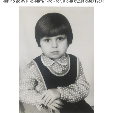
ней по дому и кричать "иго - го", а она будет смеяться!