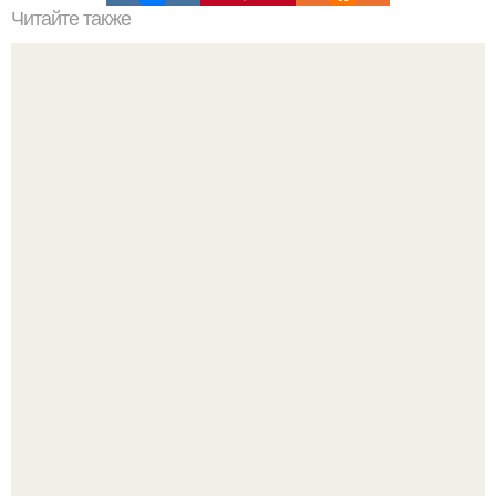
Читайте также
Сколько сохнут обои на флизелиновой основе после
поклейки. Когда высохнет клей?
Привет всем дизайнерам интерьеров и не только!