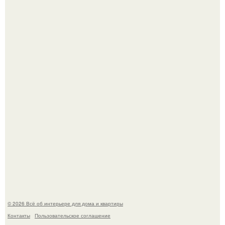
Готовясь к поездке, мы листали путеводители по городу
и наткнулись на фотографию белого дворца.
Стало интересно поучаствовать в этом флешмобе -
Artvsartist, хоть он не совсем про рукоделие, а больше
про живопись, рисунок.
© 2026 Всё об интерьере для дома и квартиры
Контакты
Пользовательское соглашение