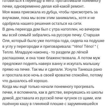
готовиться к переезду в него: протапливали понемногу
печки, одновременно делая кой-какой ремонт.
Моя мама приезжала из дубца, чтобы присмотреть за
внучками, пока мы всем этим занимались, хотя и не
одобряла нашего решения остаться на сити.
В день переезда дом был с утра натоплен, но вечером
мы всей семьёй забрались на русскую печку. Старшая
Оля, который было уже полтора года, сидела на подушке
в углу у перегородки и приговаривала: "тёпо! Тёпо! " (
Тепло. Младшую наконец - то раздели до лёгкой
распашонки, и она тоже блаженствовала. А потом муж
предложил поднять наверх ванну и искупать малышку
прямо на печке. Так мы и сделали. Уснула Танюша рано
и проспала всю ночь в своей кроватке спокойно, потому
что дышалось ей хорошо.
Когда мы ещё только начали понемногу прогревать
печки, я вспомнила, как в детстве, вернувшись из школы
домой, доставала из русской печи чугунок со щами, или
пшённую кашу в глиняной плошке с зарумянившейся