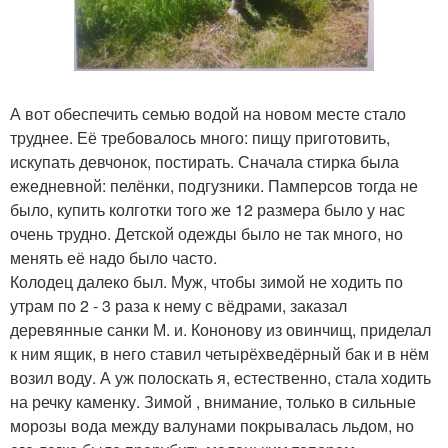
А вот обеспечить семью водой на новом месте стало
труднее. Её требовалось много: пищу приготовить,
искупать девчонок, постирать. Сначала стирка была
ежедневной: пелёнки, подгузники. Памперсов тогда не
было, купить колготки того же 12 размера было у нас
очень трудно. Детской одежды было не так много, но
менять её надо было часто.
Колодец далеко был. Муж, чтобы зимой не ходить по
утрам по 2 - 3 раза к нему с вёдрами, заказал
деревянные санки М. и. Кононову из овинчищ, приделал
к ним ящик, в него ставил четырёхведёрный бак и в нём
возил воду. А уж полоскать я, естественно, стала ходить
на речку каменку. Зимой , внимание, только в сильные
морозы вода между валунами покрывалась льдом, но