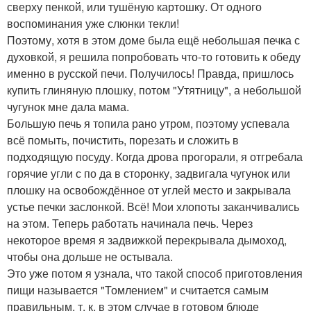
сверху пенкой, или тушёную картошку. От одного
воспоминания уже слюнки текли!
Поэтому, хотя в этом доме была ещё небольшая печка с
духовкой, я решила попробовать что-то готовить к обеду
именно в русской печи. Получилось! Правда, пришлось
купить глиняную плошку, потом "Утятницу", а небольшой
чугунок мне дала мама.
Большую печь я топила рано утром, поэтому успевала
всё помыть, почистить, порезать и сложить в
подходящую посуду. Когда дрова прогорали, я отгребала
горячие угли с по да в сторонку, задвигала чугунок или
плошку на освобождённое от углей место и закрывала
устье печки заслонкой. Всё! Мои хлопоты заканчивались
на этом. Теперь работать начинала печь. Через
некоторое время я задвижкой перекрывала дымоход,
чтобы она дольше не остывала.
Это уже потом я узнала, что такой способ приготовления
пищи называется "Томлением" и считается самым
правильным, т. к. в этом случае в готовом блюде