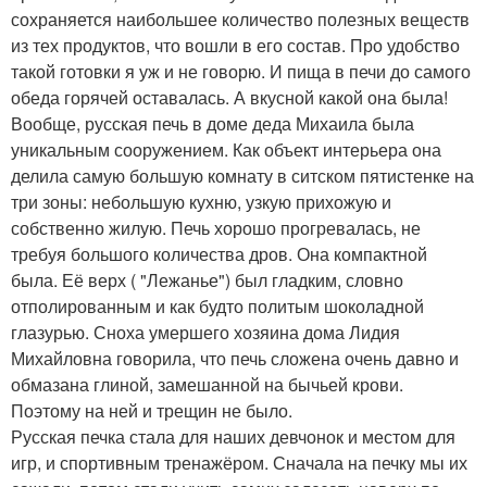
сохраняется наибольшее количество полезных веществ
из тех продуктов, что вошли в его состав. Про удобство
такой готовки я уж и не говорю. И пища в печи до самого
обеда горячей оставалась. А вкусной какой она была!
Вообще, русская печь в доме деда Михаила была
уникальным сооружением. Как объект интерьера она
делила самую большую комнату в ситском пятистенке на
три зоны: небольшую кухню, узкую прихожую и
собственно жилую. Печь хорошо прогревалась, не
требуя большого количества дров. Она компактной
была. Её верх ( "Лежанье") был гладким, словно
отполированным и как будто политым шоколадной
глазурью. Сноха умершего хозяина дома Лидия
Михайловна говорила, что печь сложена очень давно и
обмазана глиной, замешанной на бычьей крови.
Поэтому на ней и трещин не было.
Русская печка стала для наших девчонок и местом для
игр, и спортивным тренажёром. Сначала на печку мы их