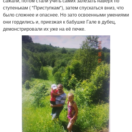
сажали, потом стали учить самих залезать наверх по
ступенькам ( "Приступкам"), затем спускаться вниз, что
было сложнее и опаснее. Но зато освоенными умениями
они гордились и, приезжая к бабушке Гале в дубец,
демонстрировали их уже на её печке.