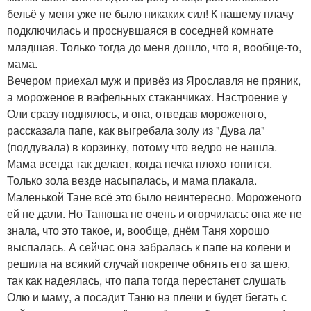
бельё у меня уже не было никаких сил! К нашему плачу
подключилась и проснувшаяся в соседней комнате
младшая. Только тогда до меня дошло, что я, вообще-то,
мама.
Вечером приехал муж и привёз из Ярославля не пряник,
а мороженое в вафельных стаканчиках. Настроение у
Оли сразу поднялось, и она, отведав мороженого,
рассказала папе, как выгребала золу из "Дува ла"
(поддувала) в корзинку, потому что ведро не нашла.
Мама всегда так делает, когда печка плохо топится.
Только зола везде насыпалась, и мама плакала.
Маленькой Тане всё это было неинтересно. Мороженого
ей не дали. Но Танюша не очень и огорчилась: она же не
знала, что это такое, и, вообще, днём Таня хорошо
выспалась. А сейчас она забралась к папе на колени и
решила на всякий случай покрепче обнять его за шею,
так как надеялась, что папа тогда перестанет слушать
Олю и маму, а посадит Таню на плечи и будет бегать с