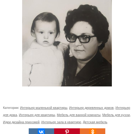
Категории:
Интерьер маленькой квартиры
,
Интерьер деревянных домов
,
Интерьер
для дома
,
Интерьер для квартиры
,
Мебель для ванной комнаты
,
Мебель для кухни
,
Идеи дизайна прихожей
,
Интерьер зала в квартире
,
Детская мебель