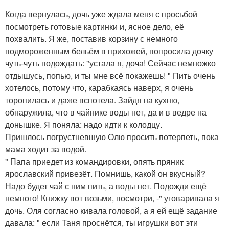
Когда вернулась, дочь уже ждала меня с просьбой
посмотреть готовые картинки и, ясное дело, её
похвалить. Я же, поставив корзину с немного
подмороженным бельём в прихожей, попросила дочку
чуть-чуть подождать: "устала я, доча! Сейчас немножко
отдышусь, попью, и ты мне всё покажешь! " Пить очень
хотелось, потому что, карабкаясь наверх, я очень
торопилась и даже вспотела. Зайдя на кухню,
обнаружила, что в чайнике воды нет, да и в ведре на
донышке. Я поняла: надо идти к колодцу.
Пришлось погрустневшую Олю просить потерпеть, пока
мама ходит за водой.
" Папа приедет из командировки, опять пряник
ярославский привезёт. Помнишь, какой он вкусный?
Надо будет чай с ним пить, а воды нет. Подожди ещё
немного! Книжку вот возьми, посмотри, -" уговаривала я
дочь. Оля согласно кивала головой, а я ей ещё задание
давала: " если Таня проснётся, ты игрушки вот эти