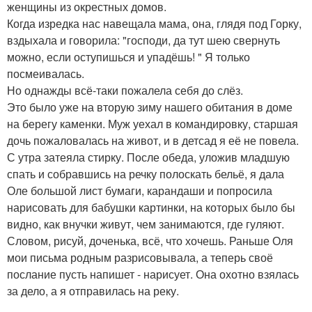
женщины из окрестных домов.
Когда изредка нас навещала мама, она, глядя под Горку,
вздыхала и говорила: "господи, да тут шею свернуть
можно, если оступишься и упадёшь! " Я только
посмеивалась.
Но однажды всё-таки пожалела себя до слёз.
Это было уже на вторую зиму нашего обитания в доме
на берегу каменки. Муж уехал в командировку, старшая
дочь пожаловалась на живот, и в детсад я её не повела.
С утра затеяла стирку. После обеда, уложив младшую
спать и собравшись на речку полоскать бельё, я дала
Оле большой лист бумаги, карандаши и попросила
нарисовать для бабушки картинки, на которых было бы
видно, как внучки живут, чем занимаются, где гуляют.
Словом, рисуй, доченька, всё, что хочешь. Раньше Оля
мои письма родным разрисовывала, а теперь своё
послание пусть напишет - нарисует. Она охотно взялась
за дело, а я отправилась на реку.