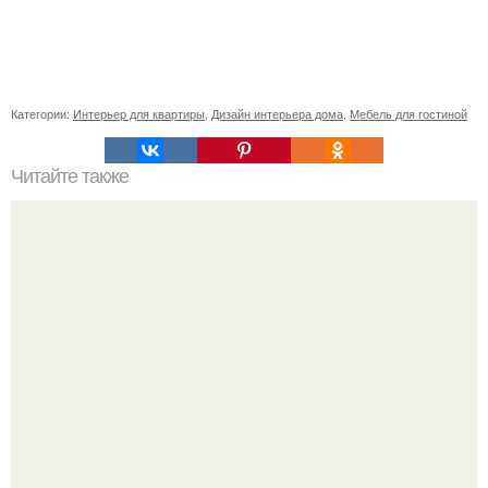
Категории:
Интерьер для квартиры
,
Дизайн интерьера дома
,
Мебель для гостиной
Читайте также
Кафе и рестораны, где обитают животные.