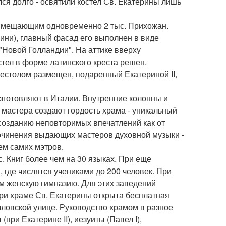
лся долго - освятили костел Св. Екатерины лишь
 вмещающим одновременно 2 тыс. Прихожан.
езини), главный фасад его выполнен в виде
 "Новой Голландии". На аттике вверху
стел в форме латинского креста решен.
столом размещен, подаренный Екатериной II,
зготовляют в Италии. Внутренние колонны и
астера создают гордость храма - уникальный
 созданию неповторимых впечатлений как от
 сочинения выдающих мастеров духовной музыки -
ем самих мэтров.
с. Книг более чем на 30 языках. При еще
 где числятся учениками до 200 человек. При
ем женскую гимназию. Для этих заведений
при храме Св. Екатерины открыта бесплатная
лловской улице. Руководство храмом в разное
ри Екатерине II), иезуиты (Павел I),