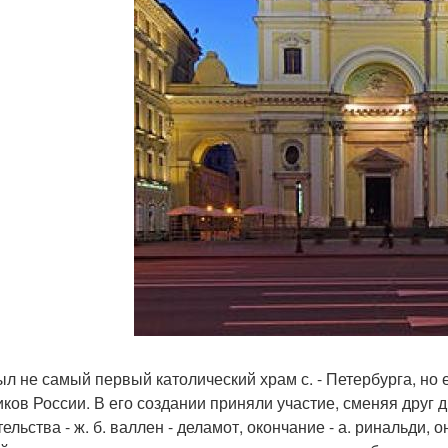
ыл не самый первый католический храм с. - Петербурга, но
иков России. В его создании приняли участие, сменяя друг д
ельства - ж. б. валлен - деламот, окончание - а. ринальди, 