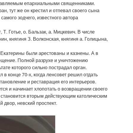
управляемым епархиальными священниками.
ан, тут же он крестил и отпевал своего сына
 самого зодчего, известного автора
Т. Готье, о. Бальзак, а. Мицкевич. В числе
ин, княгиня З. Волконская, княгиня а. Голицына,
 Екатерины были арестованы и казнены. А в
мещение. Полной разрухе и уничтожению
тате которого сильно пострадал орган.
 в конце 70-х, когда ленсовет решил отдать
становление и реставрация его интерьеров.
тся и начинает хлопотать о возвращении своего
он становится вторым действующим католическим
ый двор, невский проспект.