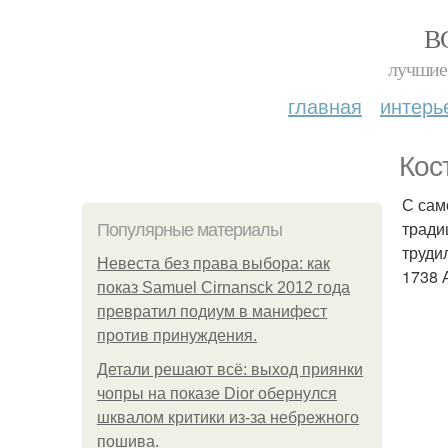
В
лучшие 
главная
интерь
Кос
С само
тради
Популярные материалы
труди
Невеста без права выбора: как
1738 
показ Samuel Cirnansck 2012 года
превратил подиум в манифест
против принуждения.
Детали решают всё: выход приянки
чопры на показе Dior обернулся
шквалом критики из-за небрежного
пошива.