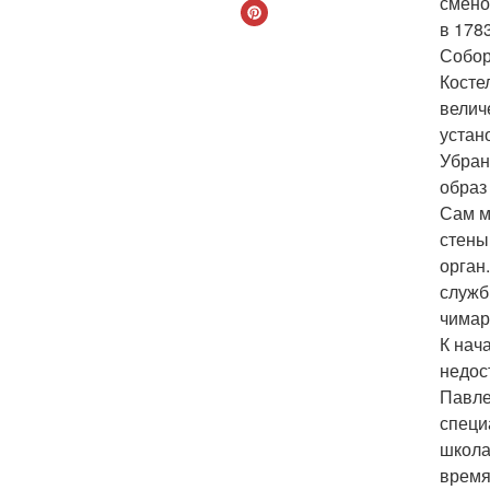
смено
в 1783
Собор
Косте
велич
устан
Убран
образ
Сам м
стены
орган
служб
чимар
К нач
недос
Павле
специ
школа
время