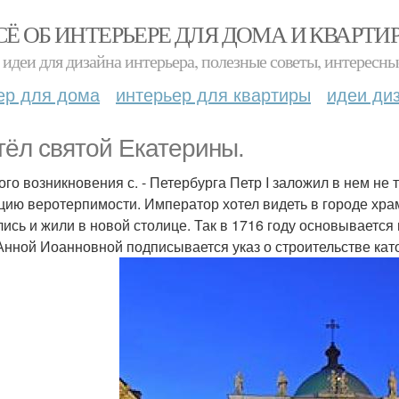
СЁ ОБ ИНТЕРЬЕРЕ ДЛЯ ДОМА И КВАРТИ
идеи для дизайна интерьера, полезные советы, интересны
ер для дома
интерьер для квартиры
идеи ди
тёл святой Екатерины.
го возникновения с. - Петербурга Петр I заложил в нем не т
цию веротерпимости. Император хотел видеть в городе хра
лись и жили в новой столице. Так в 1716 году основывается
Анной Иоанновной подписывается указ о строительстве кат