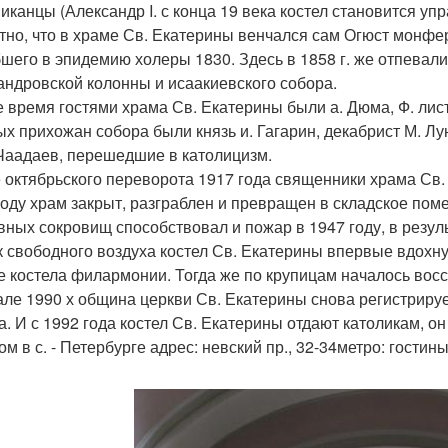
иканцы (Александр I. с конца 19 века костел становится 
тно, что в храме Св. Екатерины венчался сам Огюст монфер
бшего в эпидемию холеры 1830. Здесь в 1858 г. же отпевали
андровской колонны и исаакиевского собора.
е время гостями храма Св. Екатерины были а. Дюма, Ф. лист, 
ых прихожан собора были князь и. Гагарин, декабрист М. Лун
Чаадаев, перешедшие в католицизм.
 октябрьского переворота 1917 года священники храма Св.
году храм закрыт, разграблен и превращен в складское по
вных сокровищ способствовал и пожар в 1947 году, в резуль
к свободного воздуха костел Св. Екатерины впервые вдохнул
е костела филармонии. Тогда же по крупицам началось вос
але 1990 х община церкви Св. Екатерины снова регистрируе
а. И с 1992 года костел Св. Екатерины отдают католикам, 
м в с. - Петербурге адрес: невский пр., 32-34метро: гостин