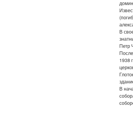
домин
Извес
(поги
алекс
В сво
знатн
Петр 
После
1938 
церко
Глото
здани
В нач
собор
соборо