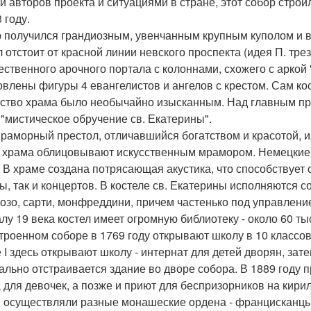
й авторов проекта и ситуациями в стране, этот собор строи
 году.
 получился грандиозным, увенчанным крупным куполом и
л отстоит от красной линии невского проспекта (идея П. тр
ественного арочного портала с колоннами, схожего с аркой
овлены фигуры 4 евангелистов и ангелов с крестом. Сам ко
ство храма было необычайно изысканным. Над главным пре
 "мистическое обручение св. Екатерины".
раморный престол, отличавшийся богатством и красотой, и
 храма облицовывают искусственным мрамором. Немецкие м
. В храме создана потрясающая акустика, что способствует
ы, так и концертов. В костеле св. Екатерины исполняются
озо, сарти, монфреддини, причем частенько под управлени
алу 19 века костел имеет огромную библиотеку - около 60 ты
троенном соборе в 1769 году открывают школу в 10 классов,
 I здесь открывают школу - интернат для детей дворян, зат
ально отстраивается здание во дворе собора. В 1889 году 
 для девочек, а позже и приют для беспризорников на кири
 осуществляли разные монашеские ордена - францисканцы (п