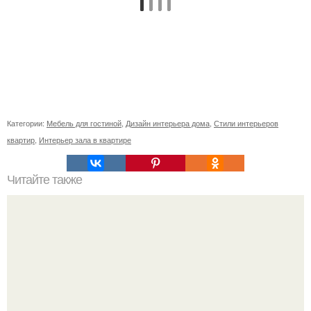
Категории:
Мебель для гостиной
,
Дизайн интерьера дома
,
Стили интерьеров
квартир
,
Интерьер зала в квартире
Читайте также
Необычные балконы? Чашка - балкон находится в