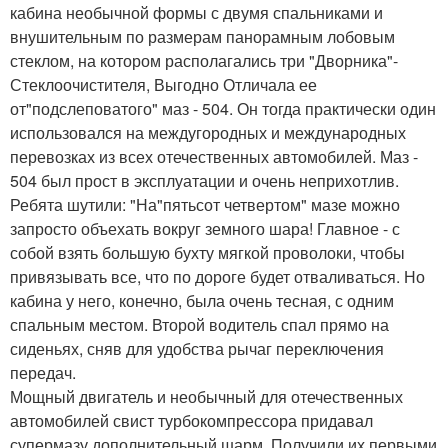
кабина необычной формы с двумя спальниками и
внушительным по размерам панорамным лобовым
стеклом, на котором располагались три "Дворника"-
Стеклоочистителя, Выгодно Отличала ее
от"подслеповатого" маз - 504. Он тогда практически один
использовался на междугородных и международных
перевозках из всех отечественных автомобилей. Маз -
504 был прост в эксплуатации и очень неприхотлив.
Ребята шутили: "На"пятьсот четвертом" мазе можно
запросто объехать вокруг земного шара! Главное - с
собой взять большую бухту мягкой проволоки, чтобы
привязывать все, что по дороге будет отваливаться. Но
кабина у него, конечно, была очень тесная, с одним
спальным местом. Второй водитель спал прямо на
сиденьях, сняв для удобства рычаг переключения
передач.
Мощный двигатель и необычный для отечественных
автомобилей свист турбокомпрессора придавал
супермазу дополнительный шарм. Получили их первыми