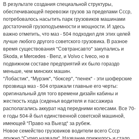
В результате создания специальной структуры,
обеспечивающей перевозки грузов за пределами Ссср,
потребовалось насытить парк грузовиков машинами
достаточной грузоподъемности и мощности. И здесь
важно отметить, что маз - 504 подходил для этих целей
лучше любого другого советского грузовика. В разное
время существования "Совтрансавто" закупались и
Skoda, и Mercedes - Benz, и Volvo с Iveco, но в
подвижном составе предприятий их было гораздо
меньше, чем минских машин.
"Лобастик", "Мурзик", "боксер", "пенек" - эти шоферские
прозвища маз - 504 отражали главные его черты:
оригинальный для того времени дизайн кабины и
жесткость хода (сиденья водителя и пассажира
располагались аккурат над передними колесами. Все 70-
е годы 504-й был единственной советской машиной,
имеющей "Право на Выезд" за рубеж.
Новое семейство грузовиков водители всего Ссср
дружно "Супер назвали". Название прижилось и стало