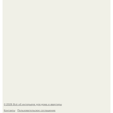
Три года назад мы купили борщевичное поле и
придумали мечту!
Преображение в ванной на ул. генерала Григорова, д.
36!
© 2026 Всё об интерьере для дома и квартиры
Контакты
Пользовательское соглашение