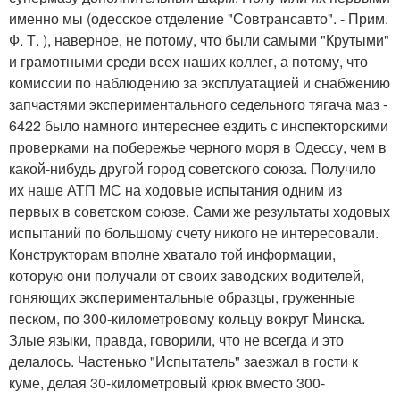
именно мы (одесское отделение "Совтрансавто". - Прим.
Ф. Т. ), наверное, не потому, что были самыми "Крутыми"
и грамотными среди всех наших коллег, а потому, что
комиссии по наблюдению за эксплуатацией и снабжению
запчастями экспериментального седельного тягача маз -
6422 было намного интереснее ездить с инспекторскими
проверками на побережье черного моря в Одессу, чем в
какой-нибудь другой город советского союза. Получило
их наше АТП МС на ходовые испытания одним из
первых в советском союзе. Сами же результаты ходовых
испытаний по большому счету никого не интересовали.
Конструкторам вполне хватало той информации,
которую они получали от своих заводских водителей,
гоняющих экспериментальные образцы, груженные
песком, по 300-километровому кольцу вокруг Минска.
Злые языки, правда, говорили, что не всегда и это
делалось. Частенько "Испытатель" заезжал в гости к
куме, делая 30-километровый крюк вместо 300-