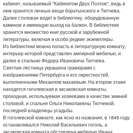
кабинет, называемый "Кабинетом Двух Поэтов", ведь в
нем хранятся личные вещи боратынского и Тютчева.
Далее столовая ведет в библиотеку, оборудованную
каминов и имеющую выход на балкон. В библиотеке
хранится множество книг русской и зарубежной
литературы, включая и особо редкие экземпляры.
Из библиотеки можно попасть в литературную комнату,
интерьер которой представлен ампирной мебелью, и
далее в спальню Федора Ивановича Тютчева.
Светлая лестница украшена гравюрами с
изображениями Петербурга и его окрестностей,
выполненными Михаилом махаевым. На втором этаже
находятся гоголевская и аксаковская комнаты,
проходная, используемая хозяевами в качестве зимней
столовой, и спальня Ольги Николаевны Тютчевой,
последней владелицы усадьбы.
В гоголевской комнате, как ясно из названия, в 1849 году
останавливался Николай Васильевич гоголь, а
аксаковская комната обставлена мебелью Ивана