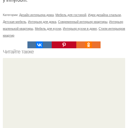
Категории:
Дизайн интерьера дома
,
Мебель для гостиной
,
Идеи дизайна спальни
,
Детская мебель
,
Интерьер для дома
,
Современный интерьер квартиры
,
Интерьер
маленькой квартиры
,
Мебель для кухни
,
Интерьер кухни в доме
,
Стили интерьеров
квартир
Читайте также
Как любить женщин?