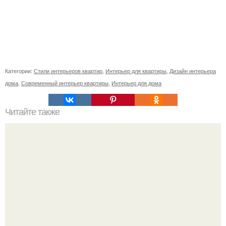
Категории:
Стили интерьеров квартир
,
Интерьер для квартиры
,
Дизайн интерьера
дома
,
Современный интерьер квартиры
,
Интерьер для дома
Читайте также
Изысканные фотообои в интерьере - идеальный вариант
для квартиры или дома в классическом стиле, например.