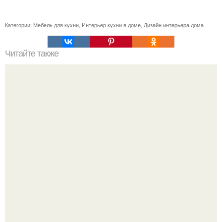
Категории:
Мебель для кухни
,
Интерьер кухни в доме
,
Дизайн интерьера дома
Читайте также
Советские мебельные стенки названия. Вещи века:
советские стенки 80-х.