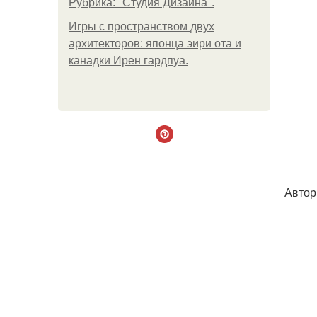
Рубрика: "Студия Дизайна".
Игры с пространством двух
архитекторов: японца эири ота и
канадки Ирен гардпуа.
Автор