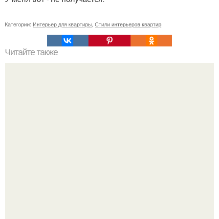
Категории:
Интерьер для квартиры
,
Стили интерьеров квартир
Читайте также
5 эффектов маркетинга, или легкий способ увеличить
продажи.