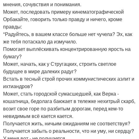
мнения, сочувствия и понимания.
Может, последовать примеру кинематографической
Орбакайте, говорить только правду и ничего, кроме
правды:
"Радуйтесь, в вашем классе больше нет чучела? Эх, как
же тебя потаскало да измучило.
Помогает выплёскивать концентрированную ярость на
бумагу?
Может, начать, как у Стругацких, строить светлое
будущее в мире далеких радуг?
Встать в тесный строй прочих коммунистических аэлит и
ихтиандров?
Может, стать городской сумасшедшей, как Верка -
кошатница, бедолага баюкает в тележке нехитрый скарб,
возит свое горе по разбитым дорогам, перед кем-то
невидимым всё кается кается.
Получается жить, ничьим ожиданиям не соответствуя?
Получается забыть о реальности, что ни уму, ни сердцу?
У меня вот - не получается.