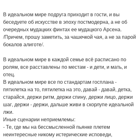
В идеальном мире подруга приходит в гости, и вы
беседуете об искусстве в эпоху постмодерна, а не об
очередных мудацких финтах ее мудацкого Арсена.
/Причем, прошу заметить, за чашечкой чая, а не за парой
бокалов алиготе/.
В идеальном мире в каждой семье всё расписано по
ролям, все расставлены по местам - и дети, и мать, и
отец.
В идеальном мире все по стандартам госплана -
пятилетка на то, пятилетка на это, давай - давай, детка,
старайся, держи ритм, держи спину, держи лицо, держи
шаг, держи - держи, дальше живи в скорлупе идеальной
лжи.
Иные сценарии неприемлемы:
- Те, где мы на бессмысленной пьянке плетем
неинтересные никому истерические исповеди,