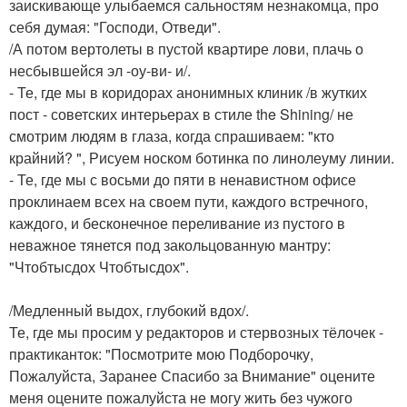
заискивающе улыбаемся сальностям незнакомца, про
себя думая: "Господи, Отведи".
/А потом вертолеты в пустой квартире лови, плачь о
несбывшейся эл -оу-ви- и/.
- Те, где мы в коридорах анонимных клиник /в жутких
пост - советских интерьерах в стиле the Shining/ не
смотрим людям в глаза, когда спрашиваем: "кто
крайний? ", Рисуем носком ботинка по линолеуму линии.
- Те, где мы с восьми до пяти в ненавистном офисе
проклинаем всех на своем пути, каждого встречного,
каждого, и бесконечное переливание из пустого в
неважное тянется под закольцованную мантру:
"Чтобтысдох Чтобтысдох".
/Медленный выдох, глубокий вдох/.
Те, где мы просим у редакторов и стервозных тёлочек -
практиканток: "Посмотрите мою Подборочку,
Пожалуйста, Заранее Спасибо за Внимание" оцените
меня оцените пожалуйста не могу жить без чужого