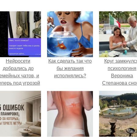
Нейросети
Как сделать так что
Круг замкнулс
добрались до
бы желания
психологиня
емейных чатов, и
исполнялись?
Вероника
еперь под угрозой
Степанова сно
мамины нервы.
вышла замуж 
собственног
бывшего мужа