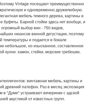
. Поэтому Vintage посещают преимущественно
тократическую и одновременно дружелюбную.
легантная мебель темного дерева, картины и
е буфеты. Барной стойки здесь нет вообще, и
 огромный выбор вин - 750 видов,
чайших нюансов винной дегустации, поэтому
й температуры и подается в бокале
еню небольшое, но изысканное, составленное
й кухни: хамон, стейки, морские гребешки,
нтеллигентов: винтажная мебель, картины и
ий древний патефон. Раз в месяц экспозиция
м в "Думе" устраивают вечеринки с адской
шней акустикой от известных групп.