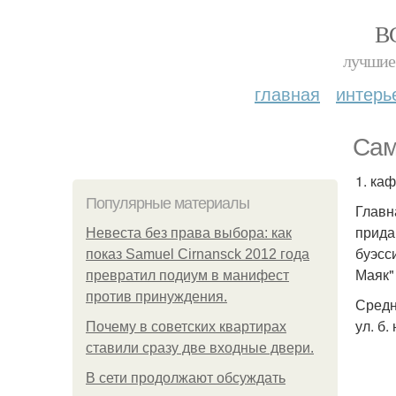
В
лучшие 
главная
интерь
Сам
1. каф
Популярные материалы
Главн
прида
Невеста без права выбора: как
буэсс
показ Samuel Cirnansck 2012 года
Маяк"
превратил подиум в манифест
против принуждения.
Средн
ул. б.
Почему в советских квартирах
ставили сразу две входные двери.
В сети продолжают обсуждать