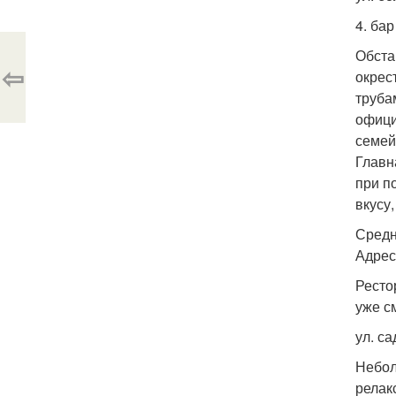
4. бар
Обста
⇦
окрес
труба
офици
семей
Главн
при п
вкусу
Средн
Адрес:
Рестор
уже с
ул. са
Небол
релак