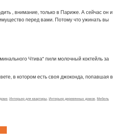
одить , внимание, только в Париже. А сейчас он и
еимущество перед вами. Потому что ужинать вы
иминального Чтива" пили молочный коктейль за
свете, в котором есть своя джоконда, попавшая в
 доме
,
Интерьер для квартиры
,
Интерьер деревянных домов
,
Мебель