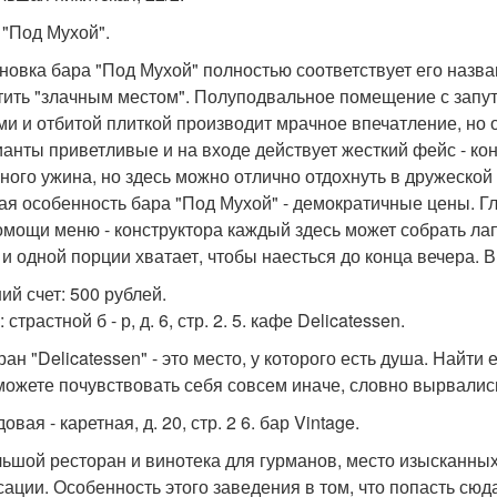
 "Под Мухой".
новка бара "Под Мухой" полностью соответствует его назва
тить "злачным местом". Полуподвальное помещение с запу
ми и отбитой плиткой производит мрачное впечатление, но
анты приветливые и на входе действует жесткий фейс - конт
ного ужина, но здесь можно отлично отдохнуть в дружеской
ая особенность бара "Под Мухой" - демократичные цены. Г
омощи меню - конструктора каждый здесь может собрать ла
, и одной порции хватает, чтобы наесться до конца вечера.
ий счет: 500 рублей.
 страстной б - р, д. 6, стр. 2. 5. кафе Delicatessen.
ан "Delicatessen" - это место, у которого есть душа. Найти 
можете почувствовать себя совсем иначе, словно вырвались
довая - каретная, д. 20, стр. 2 6. бар Vintage.
ьшой ресторан и винотека для гурманов, место изысканных
сации. Особенность этого заведения в том, что попасть сю