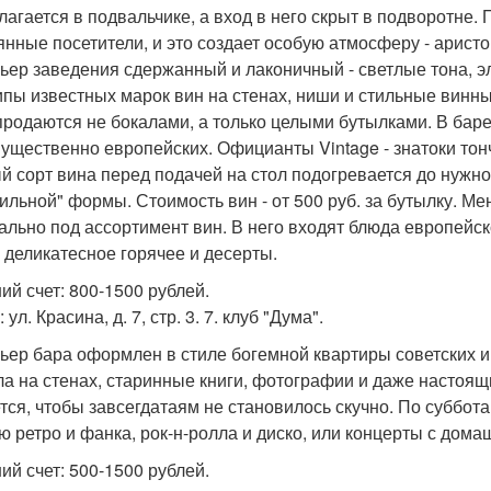
лагается в подвальчике, а вход в него скрыт в подворотне
янные посетители, и это создает особую атмосферу - арис
ьер заведения сдержанный и лаконичный - светлые тона, э
ипы известных марок вин на стенах, ниши и стильные винны
продаются не бокалами, а только целыми бутылками. В баре
ущественно европейских. Официанты Vintage - знатоки тон
й сорт вина перед подачей на стол подогревается до нужно
ильной" формы. Стоимость вин - от 500 руб. за бутылку. М
ально под ассортимент вин. В него входят блюда европейско
, деликатесное горячее и десерты.
ий счет: 800-1500 рублей.
 ул. Красина, д. 7, стр. 3. 7. клуб "Дума".
ьер бара оформлен в стиле богемной квартиры советских и
ла на стенах, старинные книги, фотографии и даже настоящ
тся, чтобы завсегдатаям не становилось скучно. По суббота
ю ретро и фанка, рок-н-ролла и диско, или концерты с дома
ий счет: 500-1500 рублей.