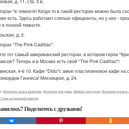
ховая, д. 11, стр. 3 в.
сторан "в темноте! Когда-то в такой ресторан можно было сх
кве есть. Здесь работают слепые официанты, но у них - пр
е в полной темноте.
ьская, д. 2.
торан "The Pink Cadillac".
те тот самый американский ресторан, в котором герои "Кр
аксов? Теперь и в Москве есть свой "The Pink Cadillac"!
узинская, 4-6 10. Кафе "Didu"с амое пластилиновое кафе на 
 рекордов Гиннеса! Мясницкая, д. 24.
и:
Интерьер зала в квартире
,
Интерьер для дома
,
Мебель для кухни
,
Интерьер кухни в
Стили интерьеров квартир
авилось? Поделитесь с друзьями!