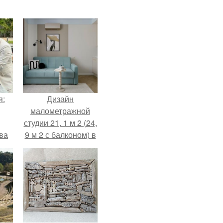
я:
Дизайн
малометражной
студии 21, 1 м 2 (24,
ва
9 м 2 с балконом) в
за
Краснодаре.
о
.