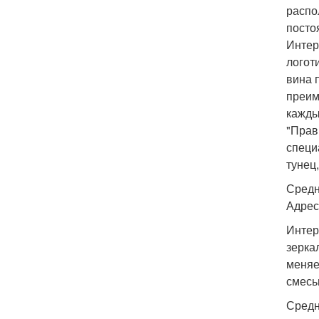
распо
посто
Интер
логот
вина 
преим
кажды
"Прав
специ
тунец
Средн
Адрес:
Интер
зерка
меняе
смесь
Средн