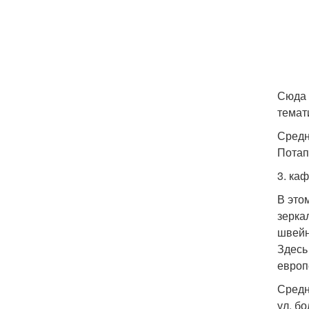
Сюда 
темат
Средн
Потапо
3. каф
В это
зерка
швейн
Здесь
европ
Средн
ул. бо