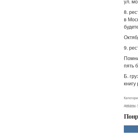
ул. мо
8. ре
в Мос
будет
Октябр
9. рес
Помни
пять б
Б. гр
книгу
Категори
диваны
,
Понр