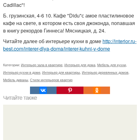
Cadillac"!
Б. грузинская, 4-6 10. Кафе "Didu"с амое пластилиновое
кафе на свете, в котором есть своя джоконда, попавшая
в книгу рекордов Гиннеса! Мясницкая, д. 24.
Читайте далее об интерьере кухни в доме
http://interior.ru-
best.com/interer-dlya-doma/interer-kuhni-v-dome
Категории:
Интерьер зала в квартире
,
Интерьер для дома
,
Мебель для кухни
,
Интерьер кухни в доме
,
Интерьер для квартиры
,
Интерьер деревянных домов
,
Мебель диваны
,
Стили интерьеров квартир
Читайте также