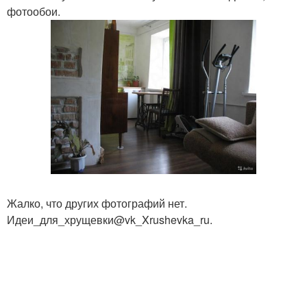
фотообои.
Жалко, что других фотографий нет.
Идеи_для_хрущевки@vk_Xrushevka_ru.