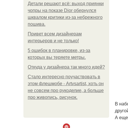
Детали решают всё: выход приянки
чопры на показе Dior обернулся
шквалом критики из-за небрежного
пошива.
Привет всем дизайнерам
интерьеров и не только!
5 ошибок в планировке, из-за
которых вы теряете метры.
Откуда у дизайнера так много идей?
Стало интересно поучаствовать в
этом флешмобе - Artvsartist, хоть он
не совсем про рукоделие, а больше
про живопись, рисунок.
В наб
друго
А еще