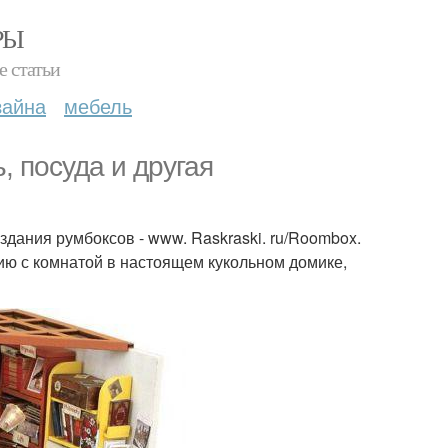
РЫ
е статьи
зайна
мебель
, посуда и другая
здания румбоксов - www. Raskraski. ru/Roombox.
нию с комнатой в настоящем кукольном домике,