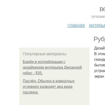
В
лучшие 
главная
интерь
Руб
Дизайн
В это
Популярные материалы
сканд
Барби в коллаборации с
бытов
дизайнером интерьера Джоанной
устра
гейнс - $35.
экран
Паслён. Обычно в комнатных
условиях разводят два вида
паслена: