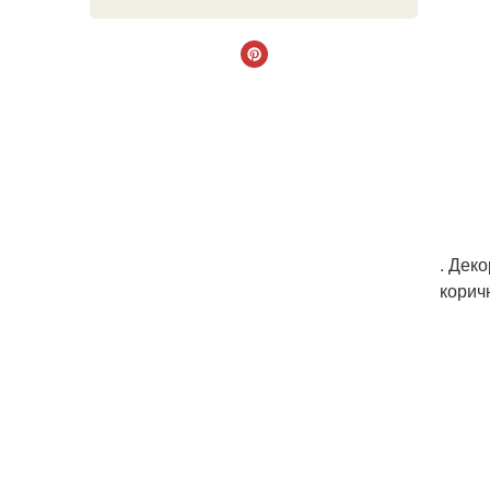
. Дек
корич