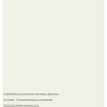
"Ух, Заморочился же Дизайнер", - подумала я, когда
зашла в кафе - бар "слезы березы".
Стало интересно поучаствовать в этом флешмобе -
Artvsartist, хоть он не совсем про рукоделие, а больше
про живопись, рисунок.
© 2026 Всё об интерьере для дома и квартиры
Контакты
Пользовательское соглашение
Политика конфидециальности